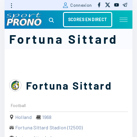
f
x
y
t
S
Connexion
a
o
e
c
u
l
k
e
t
e
SCORES EN DIRECT
b
u
g
i
o
b
r
o
e
a
k
m
Fortuna Sittard
p
t
o
c
o
Fortuna Sittard
n
t
Football
e
Holland
1968
n
Fortuna Sittard Stadion (12500)
t