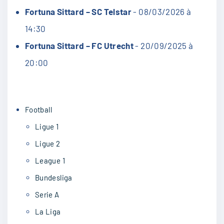
Fortuna Sittard – SC Telstar
- 08/03/2026 à
14:30
Fortuna Sittard – FC Utrecht
- 20/09/2025 à
20:00
Football
Ligue 1
Ligue 2
League 1
Bundesliga
Serie A
La Liga