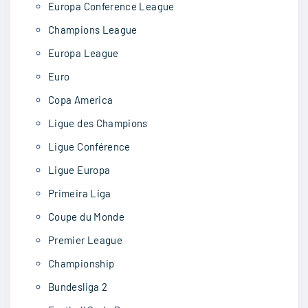
Europa Conference League
Champions League
Europa League
Euro
Copa America
Ligue des Champions
Ligue Conférence
Ligue Europa
Primeira Liga
Coupe du Monde
Premier League
Championship
Bundesliga 2