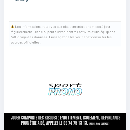
Les informations relatives aux classements sont mises à jour
régulièrement. Un délai peut survenir entre l’activité d’une équipe et
l’affichage des données. Envisagez de les vérifier et consultez les
sources officielles.