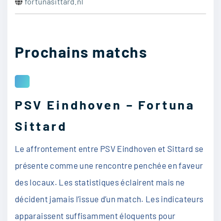
fortunasittard.nl
Prochains matchs
PSV Eindhoven – Fortuna
Sittard
Le affrontement entre PSV Eindhoven et Sittard se
présente comme une rencontre penchée en faveur
des locaux. Les statistiques éclairent mais ne
décident jamais l’issue d’un match. Les indicateurs
apparaissent suffisamment éloquents pour