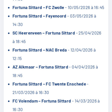
Fortuna Sittard – FC Zwolle
- 10/05/2026 à 16:45
Fortuna Sittard – Feyenoord
- 03/05/2026 à
14:30
SC Heerenveen – Fortuna Sittard
- 25/04/2026
à 18:45
Fortuna Sittard – NAC Breda
- 12/04/2026 à
12:15
AZ Alkmaar – Fortuna Sittard
- 04/04/2026 à
18:45
Fortuna Sittard – FC Twente Enschede
-
21/03/2026 à 16:30
FC Volendam – Fortuna Sittard
- 14/03/2026 à
16:30