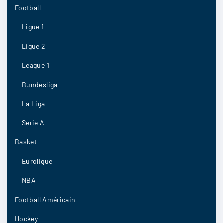
Football
Ligue 1
Ligue 2
League 1
Bundesliga
La Liga
Serie A
Basket
Euroligue
NBA
Football Américain
Hockey