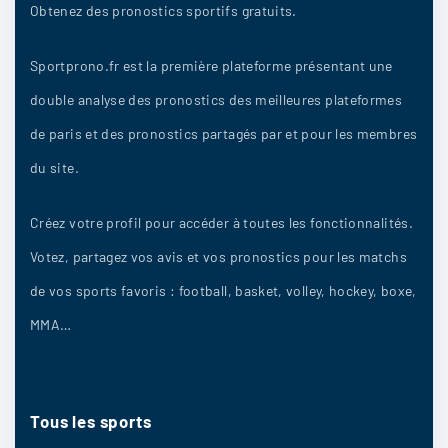
Obtenez des pronostics sportifs gratuits.
Sportprono.fr est la première plateforme présentant une
double analyse des pronostics des meilleures plateformes
de paris et des pronostics partagés par et pour les membres
du site.
Créez votre profil pour accéder à toutes les fonctionnalités.
Votez, partagez vos avis et vos pronostics pour les matchs
de vos sports favoris : football, basket, volley, hockey, boxe,
MMA…
Tous
les
sports