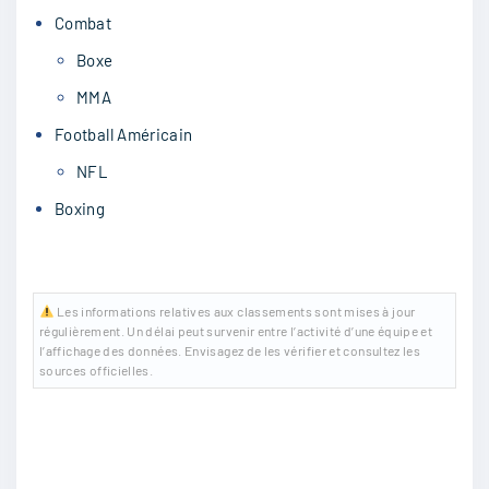
Combat
Boxe
MMA
Football Américain
NFL
Boxing
Les informations relatives aux classements sont mises à jour
régulièrement. Un délai peut survenir entre l’activité d’une équipe et
l’affichage des données. Envisagez de les vérifier et consultez les
sources officielles.