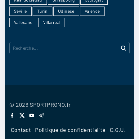
Séville
Turin
Udinese
Valence
Vallecano
Villarreal
R
e
c
h
e
r
©
2026
SPORTPRONO.fr
c
f
x
y
t
a
o
e
h
c
u
l
Contact
Politique de confidentialité
C.G.U.
e
t
e
e
b
u
g