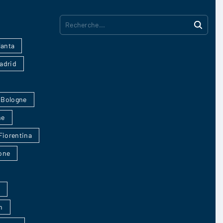
R
e
lanta
c
Madrid
h
e
Bologne
r
me
c
Fiorentina
h
one
e
:
n