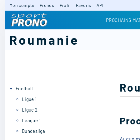
S
Mon compte
Pronos
Profil
Favoris
API
k
PROCHAINS MA
i
Roumanie
p
t
o
c
o
Ro
Football
n
Ligue 1
t
Ligue 2
e
Pro
League 1
n
Bundesliga
t
Aucun ma