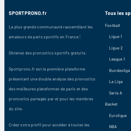
SPORTPRONO.fr
Tous
les
sp
Football
La plus grande communauté rassemblant les
Ligue 1
amateurs de paris sportifs en France !
Ligue 2
Obtenez des pronostics sportifs gratuits.
League 1
Sportprono.fr est la première plateforme
Bundesliga
présentant une double analyse des pronostics
La Liga
des meilleures plateformes de paris et des
Serie A
pronostics partagés par et pour les membres
Basket
du site.
Euroligue
Créez votre profil pour accéder à toutes les
NBA