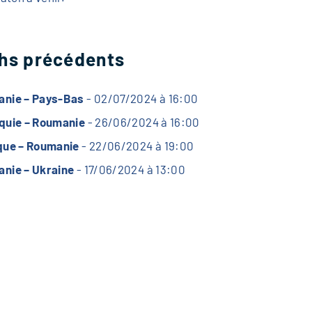
hs précédents
nie – Pays-Bas
- 02/07/2024 à 16:00
quie – Roumanie
- 26/06/2024 à 16:00
que – Roumanie
- 22/06/2024 à 19:00
nie – Ukraine
- 17/06/2024 à 13:00