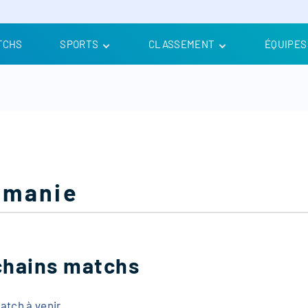
TCHS
SPORTS
CLASSEMENT
ÉQUIPES
Football
Classement
Ligue 1
Classement
Football
Ligue 1
Basket
Ligue 2
Euroligue
Classement
Combat
League 1
NBA
Boxe
Ligue 2
Football Américain
Bundesliga
MMA
NFL
Classement
League 1
Hockey
La Liga
NHL
Classement
Serie A
Bundeslig
umanie
Primeira Liga
Classement
La Liga
Classement
Serie A
chains matchs
Classement
Primeira L
tch à venir.