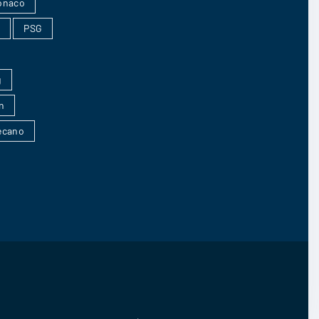
onaco
PSG
g
n
lecano