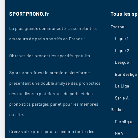
SPORTPRONO.fr
Tous
les
sp
Football
La plus grande communauté rassemblant les
Ligue 1
amateurs de paris sportifs en France !
Ligue 2
Obtenez des pronostics sportifs gratuits.
League 1
Sportprono.fr est la première plateforme
Bundesliga
présentant une double analyse des pronostics
La Liga
des meilleures plateformes de paris et des
Serie A
pronostics partagés par et pour les membres
Basket
du site.
Euroligue
Créez votre profil pour accéder à toutes les
NBA