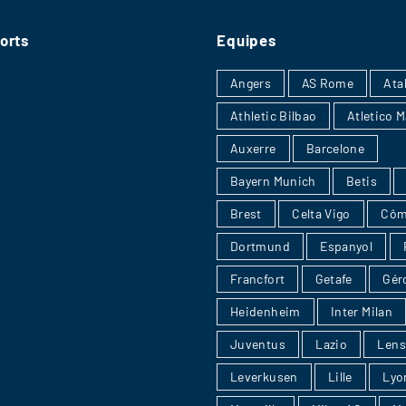
orts
Equipes
Angers
AS Rome
Ata
Athletic Bilbao
Atletico 
Auxerre
Barcelone
Bayern Munich
Betis
Brest
Celta Vigo
Cô
Dortmund
Espanyol
Francfort
Getafe
Gér
Heidenheim
Inter Milan
Juventus
Lazio
Lens
Leverkusen
Lille
Lyo