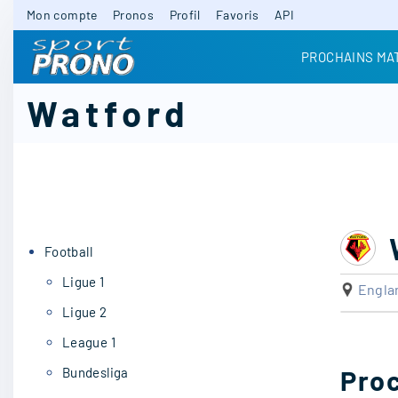
S
Mon compte
Pronos
Profil
Favoris
API
k
PROCHAINS MA
i
Watford
p
t
o
c
o
Football
n
Ligue 1
t
Engla
Ligue 2
e
League 1
n
Pro
Bundesliga
t