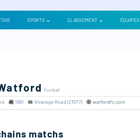
TCHS
SPORTS
CLASSEMENT
ÉQUIPES
Football
Classement
Ligue 1
Classement
Football
Ligue 1
Basket
Ligue 2
Euroligue
Classement
Combat
League 1
NBA
Boxe
Ligue 2
Football Américain
Bundesliga
MMA
NFL
Classement
League 1
Hockey
La Liga
NHL
Classement
Serie A
Bundeslig
Watford
Football
Primeira Liga
Classement
La Liga
nd
1881
Vicarage Road (21577)
watfordfc.com
Classement
Serie A
Classement
Primeira L
chains matchs