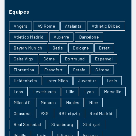
Equipes
Angers
AS Rome
Atalanta
Athletic Bilbao
Atletico Madrid
Auxerre
Barcelone
Bayern Munich
Betis
Bologne
Brest
Celta Vigo
Côme
Dortmund
Espanyol
Fiorentina
Francfort
Getafe
Gérone
Heidenheim
Inter Milan
Juventus
Lazio
Lens
Leverkusen
Lille
Lyon
Marseille
Milan AC
Monaco
Naples
Nice
Osasuna
PSG
RB Leipzig
Real Madrid
Real Sociedad
Strasbourg
Stuttgart
Séville
Turin
Udinese
Valence