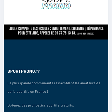
SPORTPRONO.fr
La plus grande communauté rassemblant les amateurs de
paris sportifs en France !
Obtenez des pronostics sportifs gratuits.