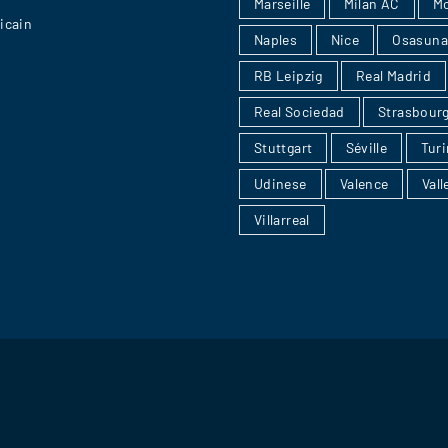
Marseille
Milan AC
M
icain
Naples
Nice
Osasuna
RB Leipzig
Real Madrid
Real Sociedad
Strasbour
Stuttgart
Séville
Turi
Udinese
Valence
Val
Villarreal