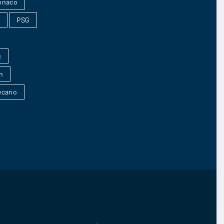
onaco
PSG
g
n
lecano