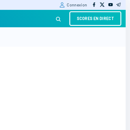
f
x
y
t
Connexion
a
o
e
c
u
l
e
t
e
SCORES EN DIRECT
b
u
g
o
b
r
o
e
a
k
m
 Football
 Football
 Football
 Football
a
 Football
 Football
 Football
iga