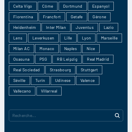
Celta Vigo
Côme
Dortmund
Espanyol
Fiorentina
Francfort
Getafe
Gérone
Heidenheim
Inter Milan
Juventus
Lazio
Lens
Leverkusen
Lille
Lyon
Marseille
Milan AC
Monaco
Naples
Nice
Osasuna
PSG
RB Leipzig
Real Madrid
Real Sociedad
Strasbourg
Stuttgart
Séville
Turin
Udinese
Valence
Vallecano
Villarreal
R
e