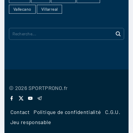
Vallecano
Villarreal
R
e
c
h
e
r
©
2026
SPORTPRONO.fr
c
f
x
y
t
a
o
e
h
c
u
l
Contact
Politique de confidentialité
C.G.U.
e
t
e
e
b
u
g
Jeu responsable
:
o
b
r
o
e
a