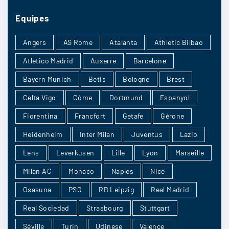
Equipes
Angers
AS Rome
Atalanta
Athletic Bilbao
Atletico Madrid
Auxerre
Barcelone
Bayern Munich
Betis
Bologne
Brest
Celta Vigo
Côme
Dortmund
Espanyol
Fiorentina
Francfort
Getafe
Gérone
Heidenheim
Inter Milan
Juventus
Lazio
Lens
Leverkusen
Lille
Lyon
Marseille
Milan AC
Monaco
Naples
Nice
Osasuna
PSG
RB Leipzig
Real Madrid
Real Sociedad
Strasbourg
Stuttgart
Séville
Turin
Udinese
Valence