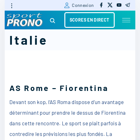
f
x
y
t
S
Connexion
a
o
e
c
u
l
k
e
t
e
SCORES EN DIRECT
b
u
g
i
o
b
r
o
e
a
k
m
Italie
p
t
o
c
o
AS Rome – Fiorentina
n
t
Devant son kop, l’AS Roma dispose d’un avantage
e
déterminant pour prendre le dessus de Fiorentina
n
dans cette rencontre. Le sport se plaît parfois à
t
contredire les prévisions les plus fondés. La