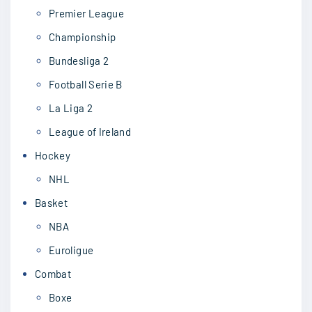
Premier League
Championship
Bundesliga 2
Football Serie B
La Liga 2
League of Ireland
Hockey
NHL
Basket
NBA
Euroligue
Combat
Boxe