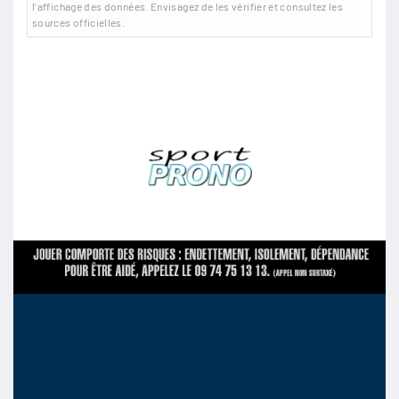
l’affichage des données. Envisagez de les vérifier et consultez les
sources officielles.