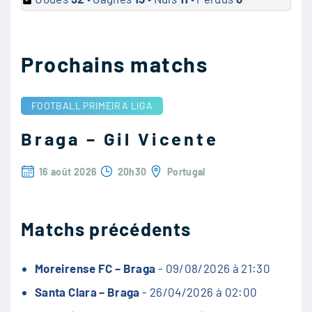
Prochains matchs
FOOTBALL
PRIMEIRA LIGA
Braga – Gil Vicente
16 août 2026
20h30
Portugal
Matchs précédents
Moreirense FC – Braga
- 09/08/2026 à 21:30
Santa Clara – Braga
- 26/04/2026 à 02:00