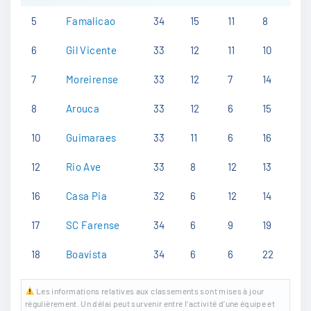
5
Famalicao
34
15
11
8
6
Gil Vicente
33
12
11
10
7
Moreirense
33
12
7
14
8
Arouca
33
12
6
15
10
Guimaraes
33
11
6
16
12
Rio Ave
33
8
12
13
16
Casa Pia
32
6
12
14
17
SC Farense
34
6
9
19
18
Boavista
34
6
6
22
Les informations relatives aux classements sont mises à jour
régulièrement. Un délai peut survenir entre l’activité d’une équipe et