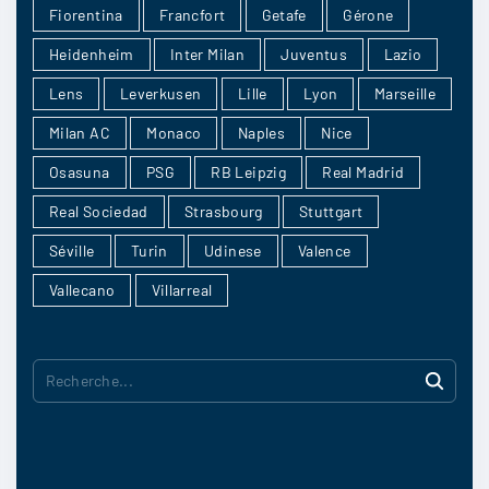
Fiorentina
Francfort
Getafe
Gérone
Heidenheim
Inter Milan
Juventus
Lazio
Lens
Leverkusen
Lille
Lyon
Marseille
Milan AC
Monaco
Naples
Nice
Osasuna
PSG
RB Leipzig
Real Madrid
Real Sociedad
Strasbourg
Stuttgart
Séville
Turin
Udinese
Valence
Vallecano
Villarreal
R
e
c
h