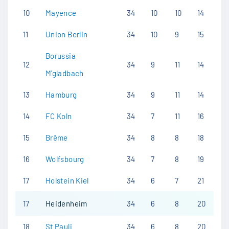
10
Mayence
34
10
10
14
11
Union Berlin
34
10
9
15
Borussia
12
34
9
11
14
M'gladbach
13
Hamburg
34
9
11
14
14
FC Koln
34
7
11
16
15
Brême
34
8
8
18
16
Wolfsbourg
34
7
8
19
17
Holstein Kiel
34
6
7
21
17
Heidenheim
34
6
8
20
18
St Pauli
34
6
8
20