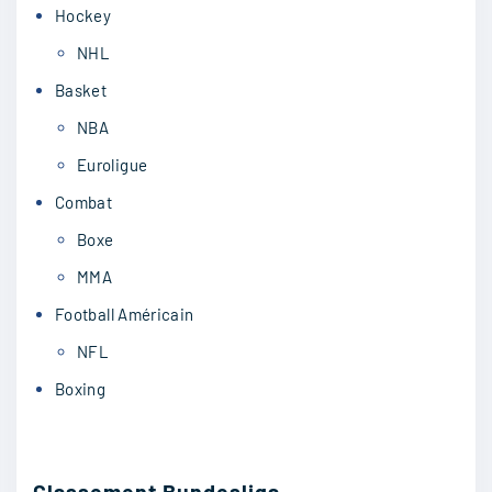
Hockey
NHL
Basket
NBA
Euroligue
Combat
Boxe
MMA
Football Américain
NFL
Boxing
Classement
Bundesliga