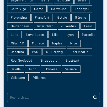
Bayern Munich
Betis
Bologne
Brest
Celta Vigo
Côme
Dortmund
Espanyol
Fiorentina
Francfort
Getafe
Gérone
Heidenheim
Inter Milan
Juventus
Lazio
Lens
Leverkusen
Lille
Lyon
Marseille
Milan AC
Monaco
Naples
Nice
Osasuna
PSG
RB Leipzig
Real Madrid
Real Sociedad
Strasbourg
Stuttgart
Séville
Turin
Udinese
Valence
Vallecano
Villarreal
R
e