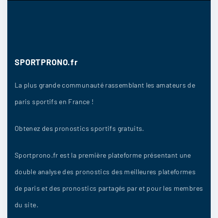
SPORTPRONO.fr
La plus grande communauté rassemblant les amateurs de
paris sportifs en France !
Obtenez des pronostics sportifs gratuits.
Sportprono.fr est la première plateforme présentant une
double analyse des pronostics des meilleures plateformes
de paris et des pronostics partagés par et pour les membres
du site.