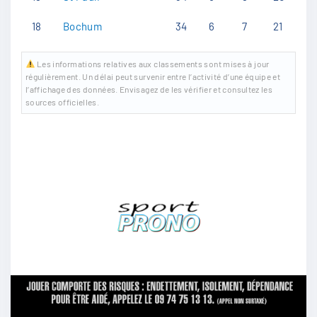
18
Bochum
34
6
7
21
Les informations relatives aux classements sont mises à jour
régulièrement. Un délai peut survenir entre l’activité d’une équipe et
l’affichage des données. Envisagez de les vérifier et consultez les
sources officielles.