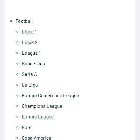
Football
Ligue 1
Ligue 2
League 1
Bundesliga
Serie A
La Liga
Europa Conference League
Champions League
Europa League
Euro
Copa America