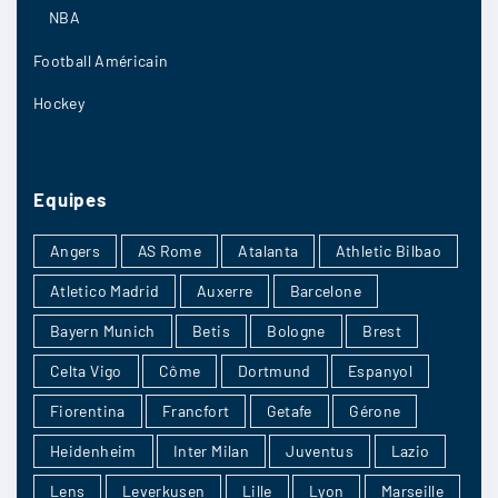
NBA
Football Américain
Hockey
Equipes
Angers
AS Rome
Atalanta
Athletic Bilbao
Atletico Madrid
Auxerre
Barcelone
Bayern Munich
Betis
Bologne
Brest
Celta Vigo
Côme
Dortmund
Espanyol
Fiorentina
Francfort
Getafe
Gérone
Heidenheim
Inter Milan
Juventus
Lazio
Lens
Leverkusen
Lille
Lyon
Marseille