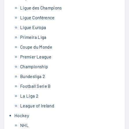
Ligue des Champions
Ligue Conférence
Ligue Europa
Primeira Liga
Coupe du Monde
Premier League
Championship
Bundesliga 2
Football Serie B
La Liga 2
League of Ireland
Hockey
NHL