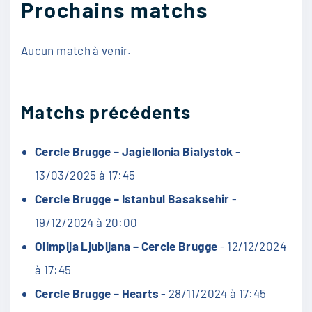
Prochains matchs
Aucun match à venir.
Matchs précédents
Cercle Brugge – Jagiellonia Bialystok
-
13/03/2025 à 17:45
Cercle Brugge – Istanbul Basaksehir
-
19/12/2024 à 20:00
Olimpija Ljubljana – Cercle Brugge
- 12/12/2024
à 17:45
Cercle Brugge – Hearts
- 28/11/2024 à 17:45