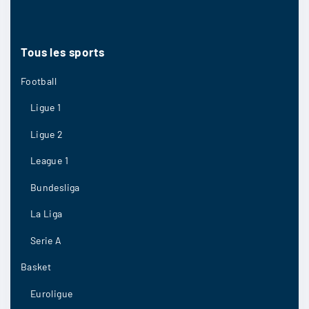
Tous
les
sports
Football
Ligue 1
Ligue 2
League 1
Bundesliga
La Liga
Serie A
Basket
Euroligue