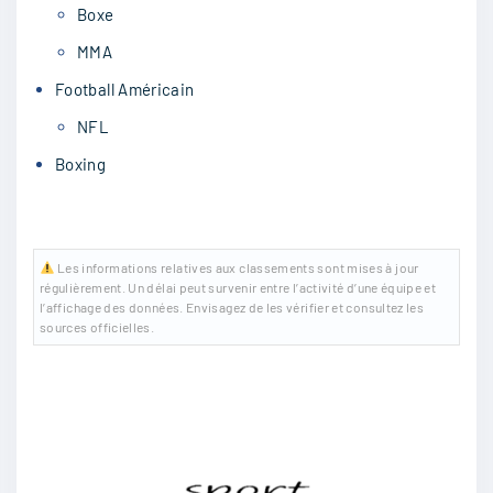
Boxe
MMA
Football Américain
NFL
Boxing
Les informations relatives aux classements sont mises à jour
régulièrement. Un délai peut survenir entre l’activité d’une équipe et
l’affichage des données. Envisagez de les vérifier et consultez les
sources officielles.