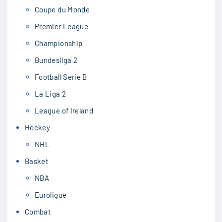
Coupe du Monde
Premier League
Championship
Bundesliga 2
Football Serie B
La Liga 2
League of Ireland
Hockey
NHL
Basket
NBA
Euroligue
Combat