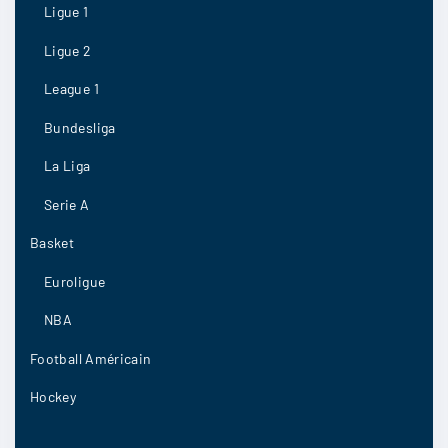
Ligue 1
Ligue 2
League 1
Bundesliga
La Liga
Serie A
Basket
Euroligue
NBA
Football Américain
Hockey