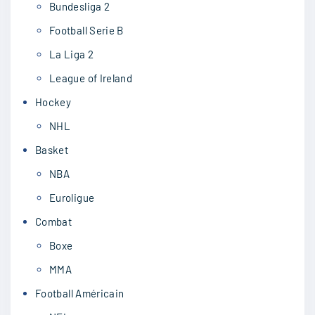
Bundesliga 2
Football Serie B
La Liga 2
League of Ireland
Hockey
NHL
Basket
NBA
Euroligue
Combat
Boxe
MMA
Football Américain