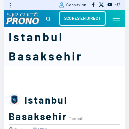
f
x
y
t
S
Connexion
a
o
e
c
u
l
k
e
t
e
SCORES EN DIRECT
b
u
g
i
o
b
r
o
e
a
k
m
Istanbul
p
t
Basaksehir
o
c
o
n
t
Istanbul
e
n
Basaksehir
Football
t