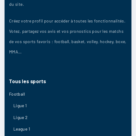
du site.
Créez votre profil pour accéder à toutes les fonctionnalités.
Votez, partagez vos avis et vos pronostics pour les matchs
de vos sports favoris : football, basket, volley, hockey, boxe,
MMA…
Tous
les
sports
Football
Ligue 1
Ligue 2
League 1