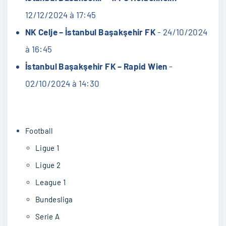
12/12/2024 à 17:45
NK Celje – İstanbul Başakşehir FK
- 24/10/2024
à 16:45
İstanbul Başakşehir FK – Rapid Wien
-
02/10/2024 à 14:30
Football
Ligue 1
Ligue 2
League 1
Bundesliga
Serie A