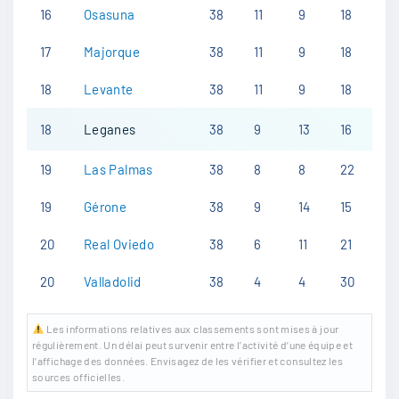
16
Osasuna
38
11
9
18
17
Majorque
38
11
9
18
18
Levante
38
11
9
18
18
Leganes
38
9
13
16
19
Las Palmas
38
8
8
22
19
Gérone
38
9
14
15
20
Real Oviedo
38
6
11
21
20
Valladolid
38
4
4
30
Les informations relatives aux classements sont mises à jour
régulièrement. Un délai peut survenir entre l’activité d’une équipe et
l’affichage des données. Envisagez de les vérifier et consultez les
sources officielles.