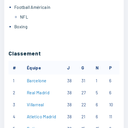
Football Américain
NFL
Boxing
Classement
#
Équipe
J
G
N
P
1
Barcelone
38
31
1
6
2
Real Madrid
38
27
5
6
3
Villarreal
38
22
6
10
4
Atletico Madrid
38
21
6
11