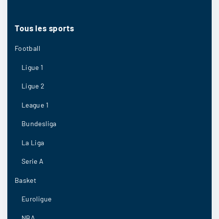
Tous
les
sports
Football
Ligue 1
Ligue 2
League 1
Bundesliga
La Liga
Serie A
Basket
Euroligue
NBA