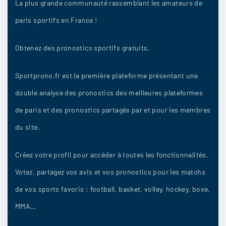
La plus grande communauté rassemblant les amateurs de
paris sportifs en France !
Obtenez des pronostics sportifs gratuits.
Sportprono.fr est la première plateforme présentant une
double analyse des pronostics des meilleures plateformes
de paris et des pronostics partagés par et pour les membres
du site.
Créez votre profil pour accéder à toutes les fonctionnalités.
Votez, partagez vos avis et vos pronostics pour les matchs
de vos sports favoris : football, basket, volley, hockey, boxe,
MMA…