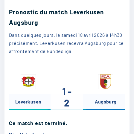
Pronostic du match Leverkusen
Augsburg
Dans quelques jours, le samedi 18 avril 2026 à 14h30
précisément, Leverkusen recevra Augsburg pour ce
affrontement de Bundesliga.
1 -
2
Leverkusen
-
Augsburg
Ce match est terminé.