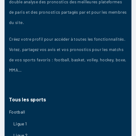
dondon
:
double analyse des pronostics des meilleures plateformes
Leverkusen va pas marquer
de paris et des pronostics partagés par et pour les membres
13/04
5
du site.
Créez votre profil pour accéder à toutes les fonctionnalités.
Votez, partagez vos avis et vos pronostics pour les matchs
AlonItalia
:
ce match est vital pour leur position au
de vos sports favoris : football, basket, volley, hockey, boxe,
classement ils vont se battre jusqu’à la derniere
MMA…
minute
13/04
5
Tous
les
sports
Football
S1popo
:
Ca vaut ce que ca vaut Leverkusen et de loin
Ligue 1
Ligue 2