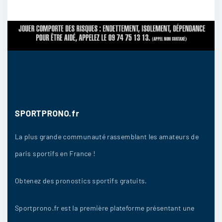
dondon
:
Augsburg
13/04
7
SPORTPRONO.fr
kirira
:
Leverkusen ne m’épate plus du tout depuis un
La plus grande communauté rassemblant les amateurs de
bout de temps
paris sportifs en France !
13/04
6
Obtenez des pronostics sportifs gratuits.
Sportprono.fr est la première plateforme présentant une