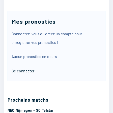
13/04
23
Mes pronostics
Jimijoo
:
Connectez-vous ou créez un compte pour
À priori, je prédit Leverkusen
enregistrer vos pronostics !
13/04
20
Aucun pronostics en cours
AlonItalia
:
Se connecter
Augsburg
13/04
14
Prochains matchs
NEC Nijmegen – SC Telstar
Oufers
: