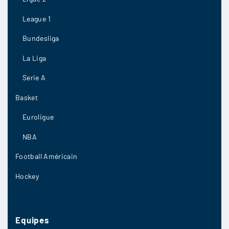
13/04
4
League 1
Bundesliga
La Liga
Parfoot
:
quand tu vois comment ils jouent ces dernières
Serie A
semaines
Basket
13/04
2
Euroligue
NBA
Football Américain
N
N
1
2
Hockey
e
a
x
v
Equipes