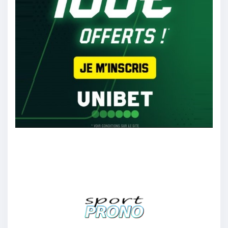
Linigoya
:
Match nul on verra bien
13/04
9
Jack666
:
2 1
13/04
8
strngbeat
:
1 1
13/04
7