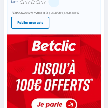
1
2
3
4
5
Note
a
*
i
(Votre avis sur le match et la qualité des pronostics)
l
*