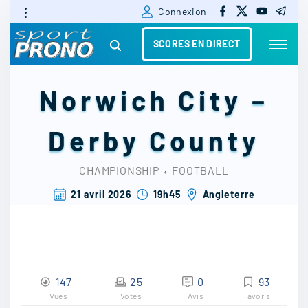
f
x
y
t
S
Connexion
a
o
e
c
u
l
k
e
t
e
SCORES EN DIRECT
b
u
g
i
o
b
r
o
e
a
k
m
p
Norwich City –
t
o
Derby County
c
CHAMPIONSHIP
⬫
FOOTBALL
o
21 avril 2026
19h45
Angleterre
n
t
e
n
147
25
0
93
t
Vues
Votes
Avis
Favoris