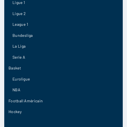
Ligue 1
Ligue 2
League 1
Bundesliga
La Liga
Serie A
Basket
Euroligue
NBA
Football Américain
Hockey