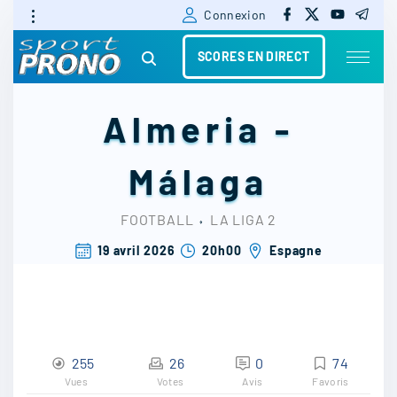
f
x
y
t
S
Connexion
a
o
e
c
u
l
k
e
t
e
SCORES EN DIRECT
b
u
g
i
o
b
r
o
e
a
k
m
p
Almeria
-
t
o
Málaga
c
FOOTBALL
⬫
LA LIGA 2
o
19 avril 2026
20h00
Espagne
n
t
e
n
255
26
0
74
t
Vues
Votes
Avis
Favoris