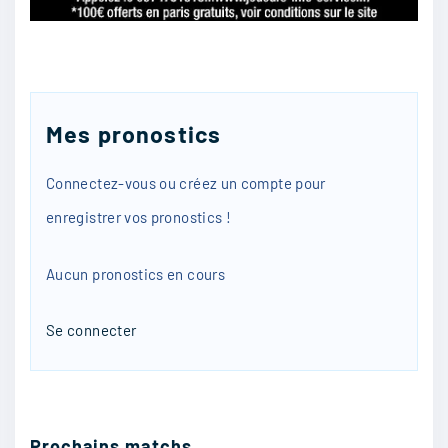
Mes pronostics
Connectez-vous ou créez un compte pour
enregistrer vos pronostics !
Aucun pronostics en cours
Se connecter
Prochains matchs