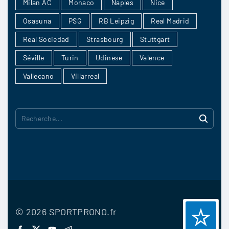
Milan AC
Monaco
Naples
Nice
Osasuna
PSG
RB Leipzig
Real Madrid
Real Sociedad
Strasbourg
Stuttgart
Séville
Turin
Udinese
Valence
Vallecano
Villarreal
R
e
c
h
e
r
©
2026
SPORTPRONO.fr
c
f
x
y
t