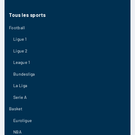
Tous
les
sports
Football
Ligue 1
Ligue 2
League 1
Bundesliga
La Liga
Serie A
Basket
Euroligue
NBA