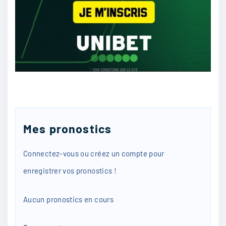
Mes pronostics
Connectez-vous ou créez un compte pour
enregistrer vos pronostics !
Aucun pronostics en cours