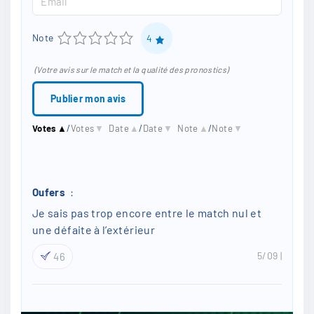
m
t
m
e
1
2
3
4
5
Note
4
a
*
i
(Votre avis sur le match et la qualité des pronostics)
l
*
Votes
▲
/
Votes
▼
Date
▲
/
Date
▼
Note
▲
/
Note
▼
Oufers
:
Je sais pas trop encore entre le match nul et
une défaite à l’extérieur
5/09
46