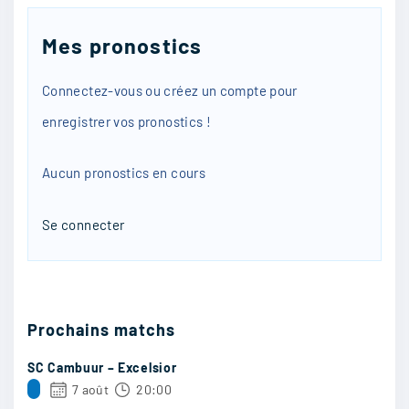
Mes pronostics
Saltum
:
Connectez-vous ou créez un compte pour
C’est forcé ca sent ça va etre nul à mon avis
enregistrer vos pronostics !
carton sur carton
5/09
20
Aucun pronostics en cours
Se connecter
monbuirger
:
Barcelone aime pas la défaite
5/09
19
Prochains matchs
SC Cambuur – Excelsior
7 août
20:00
ag_noua
: