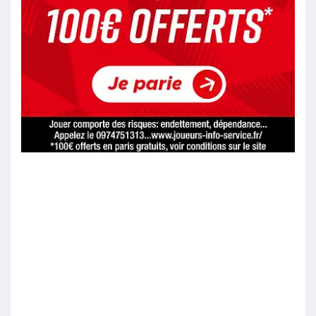
Saltum
:
Barcelone
5/09
14
Dudos1
:
Je dis, ca ne m’étonnerai pas je prévois mais bon
5/09
13
Alersins
:
3 0