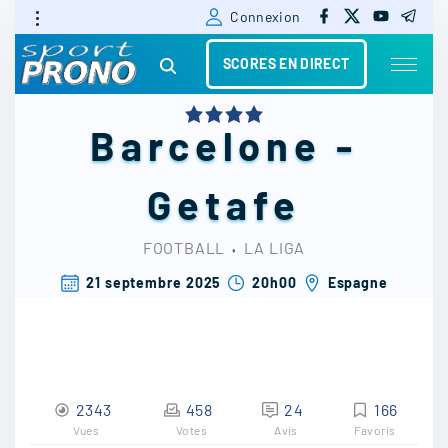
f
x
y
t
S
Connexion
a
o
e
c
u
l
k
e
t
e
SCORES EN DIRECT
b
u
g
i
o
b
r
o
e
a
k
m
p
Barcelone
-
t
o
Getafe
c
FOOTBALL
⬫
LA LIGA
o
21 septembre 2025
20h00
Espagne
n
t
e
n
2343
458
24
166
t
Vues
Votes
Avis
Favoris