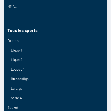
MMA…
5/09
9
Tous
les
sports
Football
Lasam
:
Je dis je crois et je parie sur un résultat serré
Ligue 1
mais ça reste risqué
Ligue 2
League 1
5/09
7
Bundesliga
La Liga
Garynooww
:
Serie A
Les récents résultats au sein du championnat
Basket
sont positifs par contre il ne faut pas se laisser