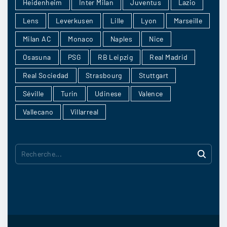
Heidenheim
Inter Milan
Juventus
Lazio
5/09
5
Lens
Leverkusen
Lille
Lyon
Marseille
Milan AC
Monaco
Naples
Nice
Osasuna
PSG
RB Leipzig
Real Madrid
Popolote
:
Real Sociedad
Strasbourg
Stuttgart
Je me tate encore entre une surprise et le
match nul
Séville
Turin
Udinese
Valence
5/09
5
Vallecano
Villarreal
R
hardley
:
e
Getafe
c
5/09
4
h
e