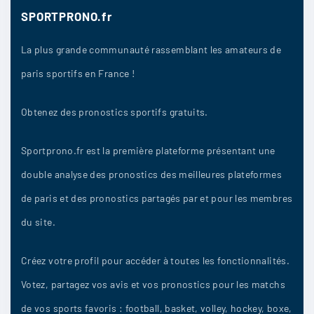
SPORTPRONO.fr
Paris75020
:
il faut se méfier des équipes qui passent
La plus grande communauté rassemblant les amateurs de
inaperçues elles peuvent surprendre.
paris sportifs en France !
Obtenez des pronostics sportifs gratuits.
5/09
13
Sportprono.fr est la première plateforme présentant une
double analyse des pronostics des meilleures plateformes
bobby9
:
de paris et des pronostics partagés par et pour les membres
Barcelone
du site.
5/09
12
Créez votre profil pour accéder à toutes les fonctionnalités.
Votez, partagez vos avis et vos pronostics pour les matchs
tonytony
:
de vos sports favoris : football, basket, volley, hockey, boxe,
Barcelone 3 2