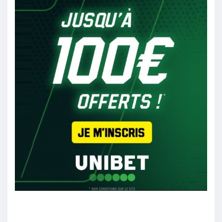
2PAC13
:
Je dis ca sent on verra
5/09
27
Dams21
:
BarceloneTrop fort mais bon
5/09
21
Papis
:
GetafeIls sont trop forts, a mon avis
5/09
20