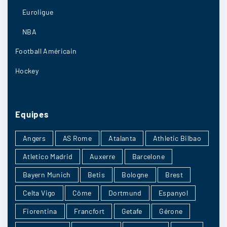
emporter
Euroligue
NBA
5/09
7
Football Américain
Hockey
mendesaa
:
Getafe perds par au moins deux buts d’avance
Equipes
au minimum
5/09
6
Angers
AS Rome
Atalanta
Athletic Bilbao
Atletico Madrid
Auxerre
Barcelone
Bayern Munich
Betis
Bologne
Brest
bobby9
:
Celta Vigo
Côme
Dortmund
Espanyol
cette rencontre est très important pour leur
position au classement ils vont se battre jusqu’à
Fiorentina
Francfort
Getafe
Gérone
la fin