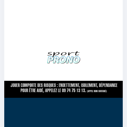
5/09
13
jeandu92
:
Barcelone
5/09
13
tonytony
:
Barcelone va pas marquer
5/09
13