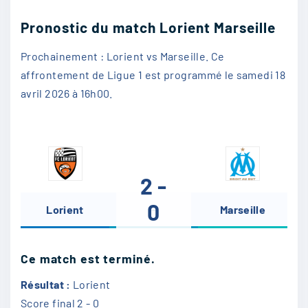
Pronostic du match Lorient Marseille
Prochainement : Lorient vs Marseille. Ce
affrontement de Ligue 1 est programmé le samedi 18
avril 2026 à 16h00.
2 -
0
Lorient
-
Marseille
Ce match est terminé.
Résultat :
Lorient
Score final
2 - 0