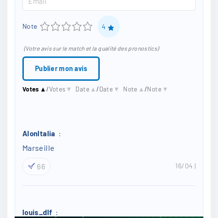
m
t
m
e
1
2
3
4
5
Note
4
a
*
i
(Votre avis sur le match et la qualité des pronostics)
l
*
Votes
▲
/
Votes
▼
Date
▲
/
Date
▼
Note
▲
/
Note
▼
AlonItalia
:
Marseille
16/04
66
louis_dlf
: