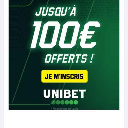
NUL
16/04
31
Dimarco
:
Mieux vaut faire attention aux équipes qui
passent inaperçues elles peuvent créer la
surprise.
16/04
27
Linigoya
:
Lorient
16/04
25