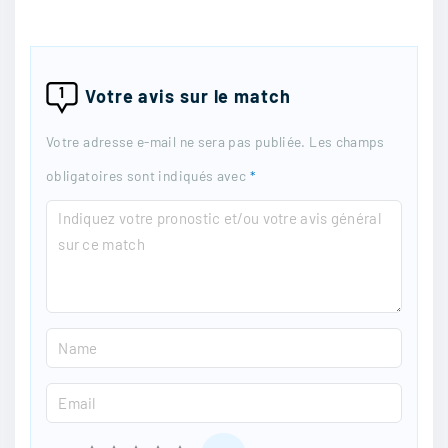
1
Votre avis sur le match
Votre adresse e-mail ne sera pas publiée.
Les champs
obligatoires sont indiqués avec
*
C
o
m
m
N
e
a
n
E
m
t
m
e