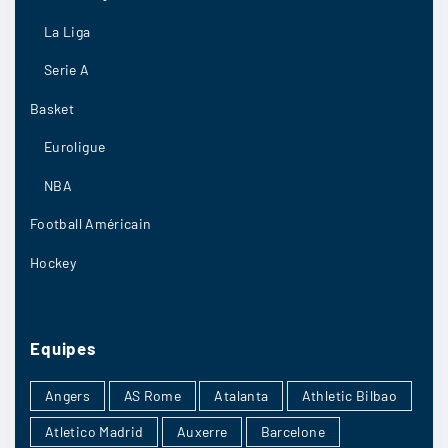
La Liga
Serie A
Basket
Euroligue
NBA
Football Américain
Hockey
Equipes
Angers
AS Rome
Atalanta
Athletic Bilbao
Atletico Madrid
Auxerre
Barcelone