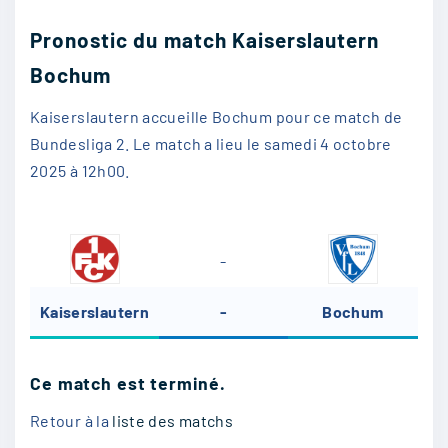
Pronostic du match Kaiserslautern
Bochum
Kaiserslautern accueille Bochum pour ce match de
Bundesliga 2. Le match a lieu le samedi 4 octobre
2025 à 12h00.
-
Kaiserslautern
-
Bochum
Ce match est terminé.
Retour à la
liste des matchs