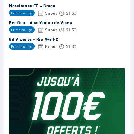
Moreirense FC – Braga
9 août
21:30
Primeira Liga
Benfica – Académico de Viseu
9 août
21:30
Primeira Liga
Gil Vicente – Rio Ave FC
9 août
21:30
Primeira Liga