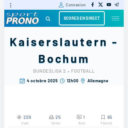
f
x
y
t
S
Connexion
a
o
e
c
u
l
k
e
t
e
SCORES EN DIRECT
b
u
g
i
o
b
r
o
e
a
k
m
p
Kaiserslautern
-
t
o
Bochum
c
BUNDESLIGA 2
⬫
FOOTBALL
o
4 octobre 2025
12h00
Allemagne
n
t
e
n
229
25
1
65
t
Vues
Votes
Avis
Favoris