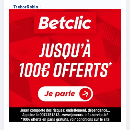
TreborRobin
:
Je dis, ça va etre bien chaud Augsburg
27/10
12
ag_noua
:
ça va etre Dortmund, a mon avis
27/10
9
Simon83
:
Sérieux je me tate à tenter un truc pour cette