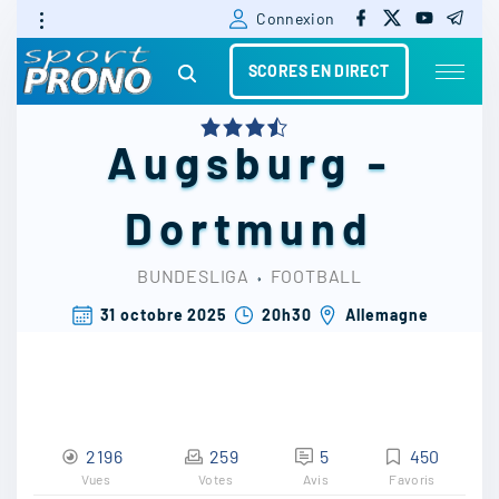
f
x
y
t
S
Connexion
a
o
e
c
u
l
k
e
t
e
SCORES EN DIRECT
b
u
g
i
o
b
r
o
e
a
k
m
p
Augsburg
-
t
o
Dortmund
c
BUNDESLIGA
⬫
FOOTBALL
o
31 octobre 2025
20h30
Allemagne
n
t
e
n
2196
259
5
450
t
Vues
Votes
Avis
Favoris