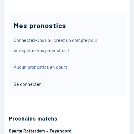
rencontre
27/10
7
Mes pronostics
Connectez-vous ou créez un compte pour
Peti60
:
enregistrer vos pronostics !
Je me prépare mentalement à ce qu’ils gèrent
de bout en bout ça va être dingue
Aucun pronostics en cours
27/10
2
Se connecter
Prochains matchs
Sparta Rotterdam – Feyenoord