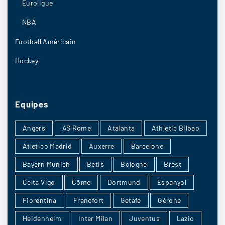
Euroligue
NBA
Football Américain
Hockey
Equipes
Angers
AS Rome
Atalanta
Athletic Bilbao
Atletico Madrid
Auxerre
Barcelone
Bayern Munich
Betis
Bologne
Brest
Celta Vigo
Côme
Dortmund
Espanyol
Fiorentina
Francfort
Getafe
Gérone
Heidenheim
Inter Milan
Juventus
Lazio