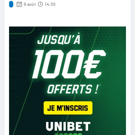
9 août
14:30