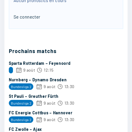
Aucun pronostics en cours
Se connecter
Prochains matchs
Sparta Rotterdam – Feyenoord
9 août
12:15
Nurnberg – Dynamo Dresden
9 août
13:30
Bundesliga 2
St Pauli – Greuther Fürth
9 août
13:30
Bundesliga 2
FC Energie Cottbus – Hannover
9 août
13:30
Bundesliga 2
FC Zwolle – Ajax