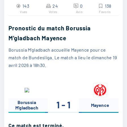
143
24
0
138
Vues
Votes
Avis
Favoris
Pronostic du match Borussia
M’gladbach Mayence
Borussia M’gladbach accueille Mayence pour ce
match de Bundesliga. Le match a lieu le dimanche 19
avril 2026 à 18h30.
1 - 1
Borussia
-
Mayence
M’gladbach
Ce match est terminé.