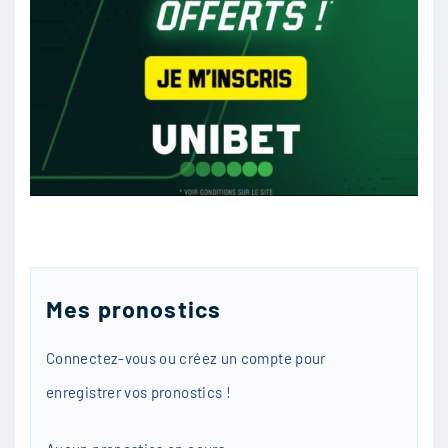
Mes pronostics
Connectez-vous ou créez un compte pour
enregistrer vos pronostics !