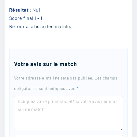
Résultat :
Nul
Score final
1 - 1
Retour à la
liste des matchs
Votre avis sur le match
Votre adresse e-mail ne sera pas publiée.
Les champs
obligatoires sont indiqués avec
*
C
o
m
m