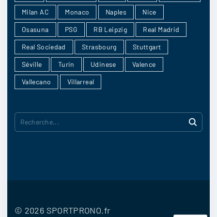
28/04
5
Milan AC
Monaco
Naples
Nice
Osasuna
PSG
RB Leipzig
Real Madrid
Real Sociedad
Strasbourg
Stuttgart
Rentant
:
Séville
Turin
Udinese
Valence
j’hésite toujours entre un match nul et une
défaite à domicile
Vallecano
Villarreal
28/04
4
R
e
Pat233
:
c
C’est sur Leverkusen
h
28/04
3
e
r
©
2026
SPORTPRONO.fr