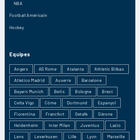
NBA
Football Américain
28/04
5
Hockey
finale2018
:
Equipes
Leverkusen ne m’épate plus du tout depuis un
bon bout de temps
Angers
AS Rome
Atalanta
Athletic Bilbao
28/04
5
Atletico Madrid
Auxerre
Barcelone
Bayern Munich
Betis
Bologne
Brest
Celta Vigo
Côme
Dortmund
Espanyol
onzesamuel
:
Fiorentina
Francfort
Getafe
Gérone
Fribourg me fait clairement pas rêver pour le
moment
Heidenheim
Inter Milan
Juventus
Lazio
Lens
Leverkusen
Lille
Lyon
Marseille