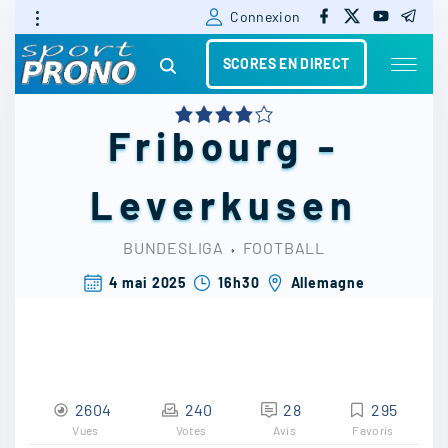
f
x
y
t
S
Connexion
a
o
e
c
u
l
k
e
t
e
SCORES EN DIRECT
b
u
g
i
o
b
r
o
e
a
k
m
p
Fribourg
-
t
o
Leverkusen
c
BUNDESLIGA
⬫
FOOTBALL
o
4 mai 2025
16h30
Allemagne
n
t
e
n
2604
240
28
295
t
Vues
Votes
Avis
Favoris