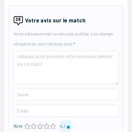
28
Votre avis sur le match
Votre adresse e-mail ne sera pas publiée.
Les champs
obligatoires sont indiqués avec
*
C
o
m
m
N
e
a
n
E
m
t
m
e
1
2
3
4
5
Note
4.1
a