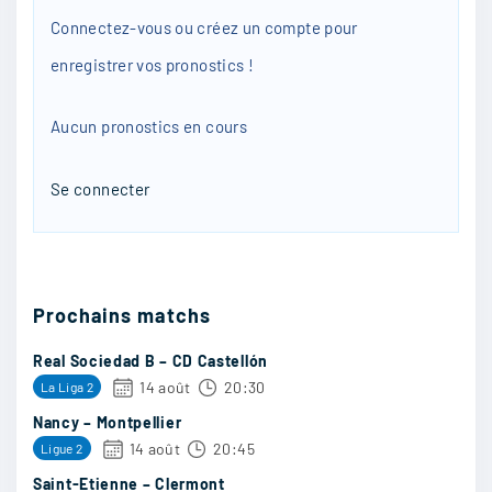
Connectez-vous ou créez un compte pour
enregistrer vos pronostics !
jeandu92
:
Je me prépare mentalement à ce qu’ils
Aucun pronostics en cours
dominent de bout en bout ce sera fou
28/04
20
Se connecter
Romaric11
:
ça va etre un match imprévisible Leverkusen
Prochains matchs
moi je dis
Real Sociedad B – CD Castellón
28/04
20
14 août
20:30
La Liga 2
Nancy – Montpellier
14 août
20:45
Ligue 2
Sephiladmo
:
Saint-Etienne – Clermont