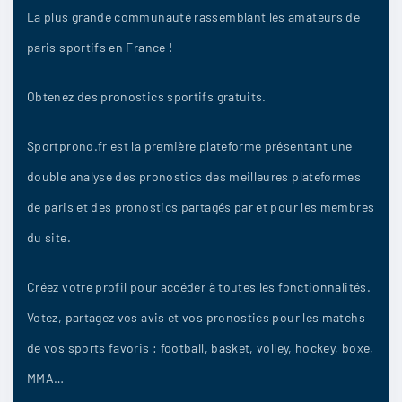
Sephiladmo
:
La plus grande communauté rassemblant les amateurs de
Leverkusen ne m’épate pas franchement depuis
paris sportifs en France !
un bon bout de temps
Obtenez des pronostics sportifs gratuits.
28/04
7
Sportprono.fr est la première plateforme présentant une
double analyse des pronostics des meilleures plateformes
Springa
:
de paris et des pronostics partagés par et pour les membres
Les forfaits parmi les joueurs pourraient influer
du site.
sur le déroulement du jeu
Créez votre profil pour accéder à toutes les fonctionnalités.
28/04
7
Votez, partagez vos avis et vos pronostics pour les matchs
de vos sports favoris : football, basket, volley, hockey, boxe,
Jerem91
:
MMA…
Bah c’est que mon avis Leverkusen. Je vais