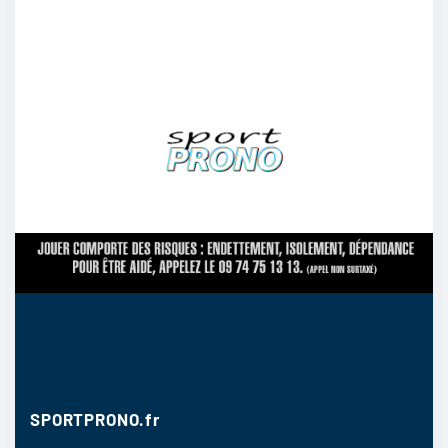
doudou23400
:
Leverkusen
28/04
8
hardley
:
Les résultats récents obtenus au sein du
championnat sont satisfaisants par contre c’est
jamais bon de se précipiter
28/04
7
SPORTPRONO.fr