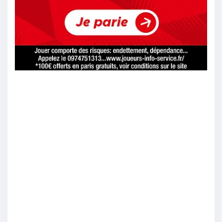
Kevnmoore
:
3-1
28/04
18
ckoisa8
:
Leverkusen
28/04
17