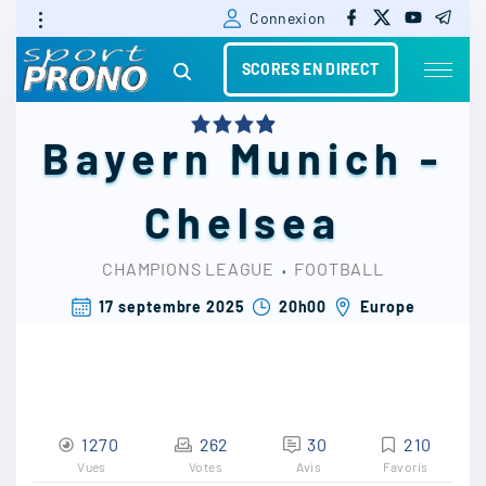
f
x
y
t
S
Connexion
a
o
e
c
u
l
k
e
t
e
SCORES EN DIRECT
b
u
g
i
o
b
r
o
e
a
k
m
p
Bayern Munich
-
t
o
Chelsea
c
CHAMPIONS LEAGUE
⬫
FOOTBALL
o
17 septembre 2025
20h00
Europe
n
t
e
n
1270
262
30
210
t
Vues
Votes
Avis
Favoris