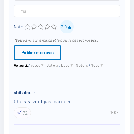
a
n
E
m
t
m
e
1
2
3
4
5
Note
3.9
a
*
i
(Votre avis sur le match et la qualité des pronostics)
l
*
Votes
▲
/
Votes
▼
Date
▲
/
Date
▼
Note
▲
/
Note
▼
shibaInu
:
Chelsea vont pas marquer
1/09
72