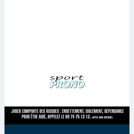
Chelsea
1/09
14
bobby9
:
Chelsea
1/09
12
CuRachl
:
Je m’attends à ce qu’ils dominent de bout en
bout ca va être vraiment dingue