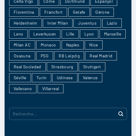
Celta Vigo
Côme
Dortmund
Espanyol
Oufers
:
Les résultats récents au sein du championnat
Fiorentina
Francfort
Getafe
Gérone
sont positifs par contre ce serait une erreur de
Heidenheim
Inter Milan
Juventus
Lazio
se précipiter
Lens
Leverkusen
Lille
Lyon
Marseille
Milan AC
Monaco
Naples
Nice
1/09
5
Osasuna
PSG
RB Leipzig
Real Madrid
Real Sociedad
Strasbourg
Stuttgart
S1popo
:
Séville
Turin
Udinese
Valence
Chelsea veut la coupe
Vallecano
Villarreal
1/09
3
R
e
Saamou_Tiekz
:
c
Bayern Munich mais pas convaincu