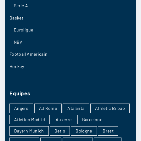
Serie A
El Toro
:
Basket
Je me tate vraiment entre une défaite à
Euroligue
l’extérieur et un match nul
NBA
Football Américain
1/09
8
Hockey
Ligueduchampagne
:
Equipes
Rien qu’à voir la manière ou il joue ces dernières
semaines
Angers
AS Rome
Atalanta
Athletic Bilbao
1/09
8
Atletico Madrid
Auxerre
Barcelone
Bayern Munich
Betis
Bologne
Brest