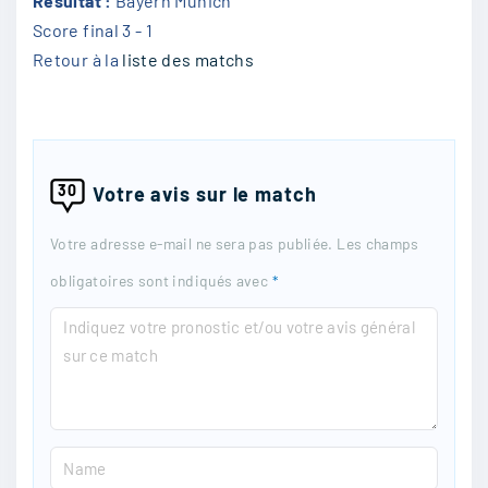
Résultat :
Bayern Munich
Score final
3 - 1
Retour à la
liste des matchs
30
Votre avis sur le match
Votre adresse e-mail ne sera pas publiée.
Les champs
obligatoires sont indiqués avec
*
C
o
m
m
N
e