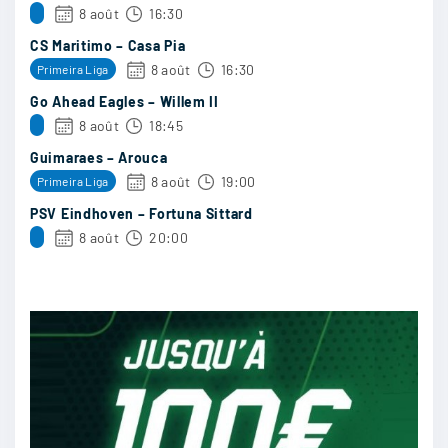
8 août
16:30
strngbeat
:
CS Maritimo – Casa Pia
Chelsea 3-2
8 août
16:30
Primeira Liga
Go Ahead Eagles – Willem II
1/09
29
8 août
18:45
Guimaraes – Arouca
8 août
19:00
Primeira Liga
PSV Eindhoven – Fortuna Sittard
brunau92
:
8 août
20:00
Chelsea
1/09
25
T1rz
:
Je pense qu’on va voir des beaux buts de tous
les côtés