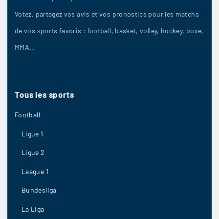
Dimarco
:
Votez, partagez vos avis et vos pronostics pour les matchs
Chelsea va pas marquer
de vos sports favoris : football, basket, volley, hockey, boxe,
1/09
10
MMA…
Lasam
:
Tous
les
sports
Chelsea
Football
1/09
9
Ligue 1
Ligue 2
El Toro
:
League 1
Je voit Chelsea et de loin
Bundesliga
1/09
8
La Liga