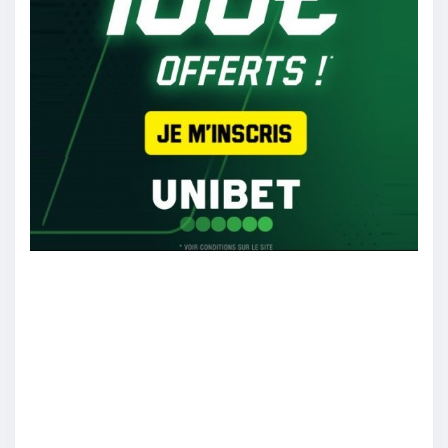
1/09
23
penalto
:
0 2
1/09
23
Objectiff
:
Bayern Munich
1/09
19
Paris75020
: