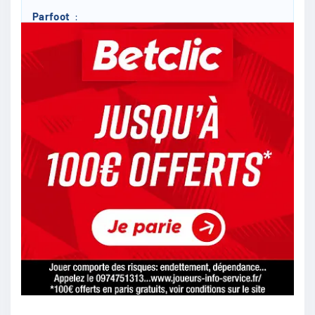
Parfoot
:
Je croit 0-3. Quand tu vois la manière ou ils
jouent ces derniers temps
1/09
72
monbuirger
:
Bayern Munich 3 1
1/09
57
Chung_oz
:
Un match nul si je me trompe pas