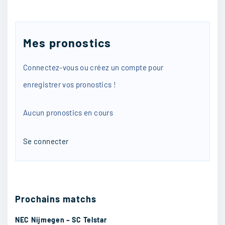
1/09
40
Mes pronostics
Interfan
:
Connectez-vous ou créez un compte pour
Bayern Munich
enregistrer vos pronostics !
1/09
30
Aucun pronostics en cours
Se connecter
Undeb
:
Chelsea
1/09
29
Prochains matchs
NEC Nijmegen – SC Telstar