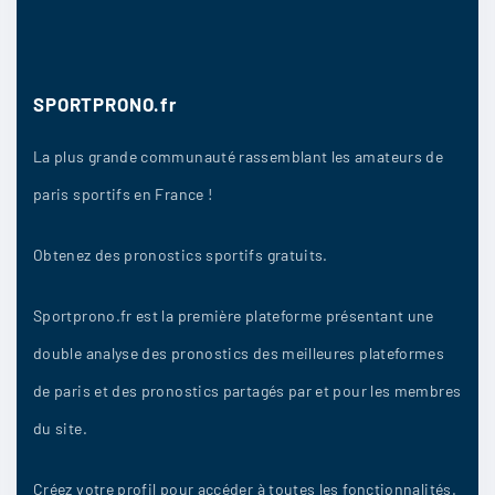
1/09
12
SPORTPRONO.fr
Chung_oz
:
La plus grande communauté rassemblant les amateurs de
Chelsea me fait plus du tout plaisir
actuellement
paris sportifs en France !
1/09
12
Obtenez des pronostics sportifs gratuits.
Sportprono.fr est la première plateforme présentant une
S1popo
:
double analyse des pronostics des meilleures plateformes
Chelsea 0-3
de paris et des pronostics partagés par et pour les membres
1/09
10
du site.
Créez votre profil pour accéder à toutes les fonctionnalités.