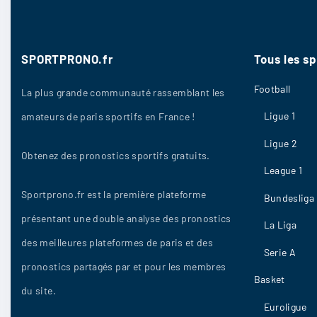
SPORTPRONO.fr
Tous
les
sp
Football
La plus grande communauté rassemblant les
Ligue 1
amateurs de paris sportifs en France !
Ligue 2
Obtenez des pronostics sportifs gratuits.
League 1
Sportprono.fr est la première plateforme
Bundesliga
présentant une double analyse des pronostics
La Liga
des meilleures plateformes de paris et des
Serie A
pronostics partagés par et pour les membres
Basket
du site.
Euroligue