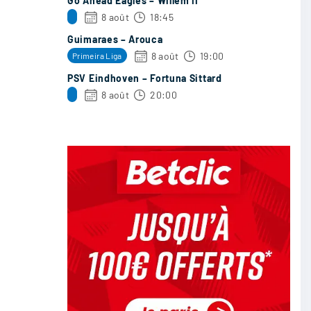
Go Ahead Eagles – Willem II
8 août
18:45
Guimaraes – Arouca
8 août
19:00
Primeira Liga
PSV Eindhoven – Fortuna Sittard
8 août
20:00