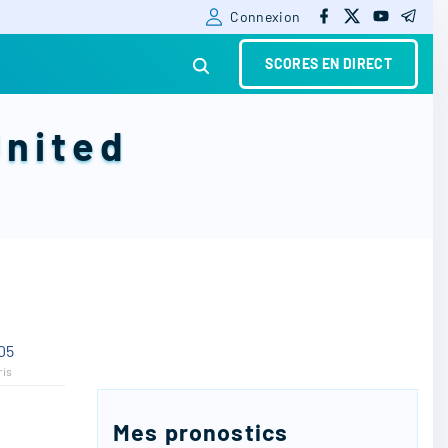
f
x
y
t
Connexion
a
o
e
c
u
l
e
t
e
SCORES EN DIRECT
b
u
g
o
b
r
o
e
a
k
m
 Football
United
 Football
 Football
 Football
a
 Football
 Football
05
ris
 Football
iga
Mes pronostics