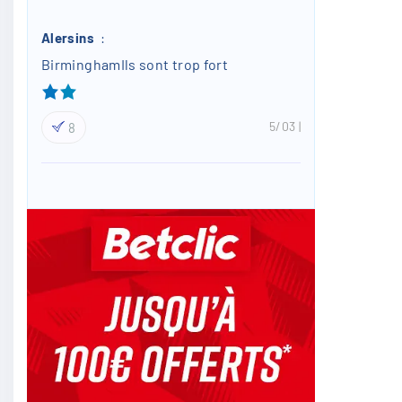
Alersins
:
BirminghamIls sont trop fort
5/03
8