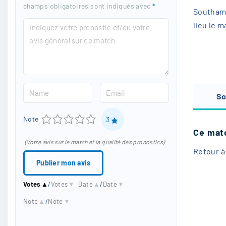
champs obligatoires sont indiqués avec
*
Southamp
lieu le m
C
o
m
m
N
E
e
So
a
m
n
1
2
3
4
5
Note
3
m
a
t
Ce mat
e
i
(Votre avis sur le match et la qualité des pronostics)
Retour à
*
l
*
Votes
▲
/
Votes
▼
Date
▲
/
Date
▼
Note
▲
/
Note
▼