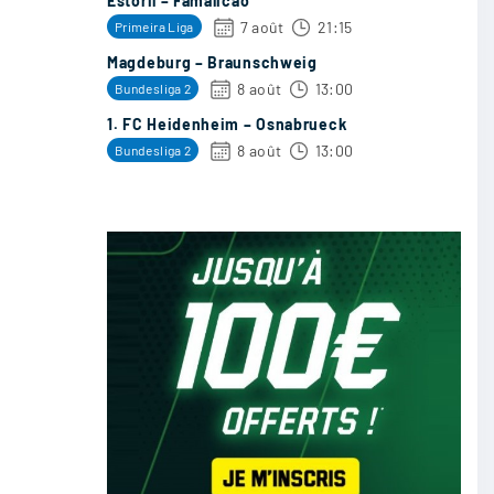
Estoril – Famalicao
7 août
21:15
Primeira Liga
Magdeburg – Braunschweig
8 août
13:00
Bundesliga 2
1. FC Heidenheim – Osnabrueck
8 août
13:00
Bundesliga 2