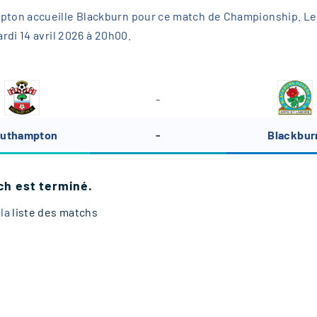
ton accueille Blackburn pour ce match de Championship. Le
ardi 14 avril 2026 à 20h00.
-
uthampton
-
Blackbur
ch est terminé.
 la
liste des matchs