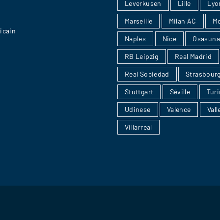
Leverkusen
Lille
Lyo
Marseille
Milan AC
M
icain
Naples
Nice
Osasuna
RB Leipzig
Real Madrid
Real Sociedad
Strasbour
Stuttgart
Séville
Turi
Udinese
Valence
Val
Villarreal