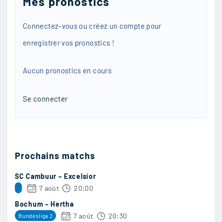
Mes pronostics
Connectez-vous ou créez un compte pour
enregistrer vos pronostics !
Aucun pronostics en cours
Se connecter
Prochains matchs
SC Cambuur – Excelsior
7 août
20:00
Bochum – Hertha
7 août
20:30
Bundesliga 2