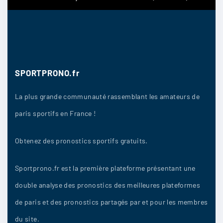
SPORTPRONO.fr
La plus grande communauté rassemblant les amateurs de
paris sportifs en France !
Obtenez des pronostics sportifs gratuits.
Sportprono.fr est la première plateforme présentant une
double analyse des pronostics des meilleures plateformes
de paris et des pronostics partagés par et pour les membres
du site.