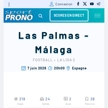
f
x
y
t
S
Connexion
a
o
e
c
u
l
k
e
t
e
SCORES EN DIRECT
b
u
g
i
o
b
r
o
e
a
k
m
p
Las Palmas
-
t
o
Málaga
c
FOOTBALL
⬫
LA LIGA 2
o
7 juin 2026
20h00
Espagne
n
t
e
n
218
24
2
28
t
Vues
Votes
Avis
Favoris