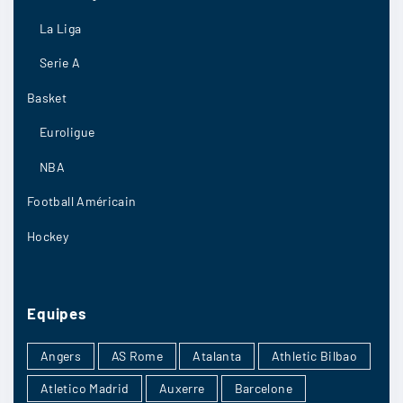
La Liga
Serie A
Basket
Euroligue
NBA
Football Américain
Hockey
Equipes
Angers
AS Rome
Atalanta
Athletic Bilbao
Atletico Madrid
Auxerre
Barcelone