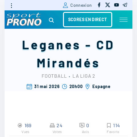
f
x
y
t
S
Connexion
a
o
e
c
u
l
k
e
t
e
SCORES EN DIRECT
b
u
g
i
o
b
r
o
e
a
k
m
p
Leganes
- CD
t
o
Mirandés
c
FOOTBALL
⬫
LA LIGA 2
o
31 mai 2026
20h00
Espagne
n
t
e
n
169
24
0
114
t
Vues
Votes
Avis
Favoris