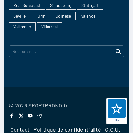
Real Sociedad
Strasbourg
Stuttgart
Séville
Turin
Udinese
Valence
Vallecano
Villarreal
R
e
c
h
e
r
©
2026
SPORTPRONO.fr
c
f
x
y
t
a
o
e
114
h
c
u
l
Contact
Politique de confidentialité
C.G.U.
e
t
e
e