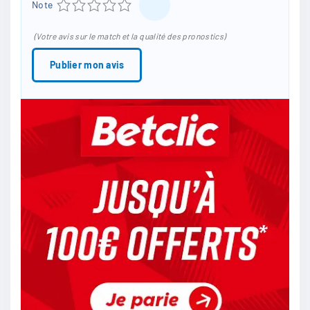
1
2
3
4
5
Note
a
*
i
(Votre avis sur le match et la qualité des pronostics)
l
*