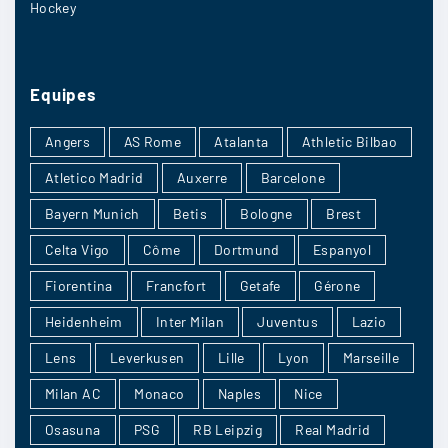
Hockey
Equipes
Angers
AS Rome
Atalanta
Athletic Bilbao
Atletico Madrid
Auxerre
Barcelone
Bayern Munich
Betis
Bologne
Brest
Celta Vigo
Côme
Dortmund
Espanyol
Fiorentina
Francfort
Getafe
Gérone
Heidenheim
Inter Milan
Juventus
Lazio
Lens
Leverkusen
Lille
Lyon
Marseille
Milan AC
Monaco
Naples
Nice
Osasuna
PSG
RB Leipzig
Real Madrid