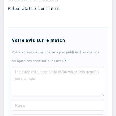
Retour à la
liste des matchs
Votre avis sur le match
Votre adresse e-mail ne sera pas publiée.
Les champs
obligatoires sont indiqués avec
*
C
o
m
m
N
e
a
n