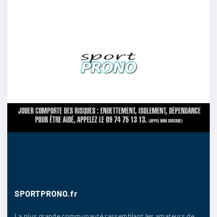
SPORTPRONO.fr
La plus grande communauté rassemblant les amateurs de