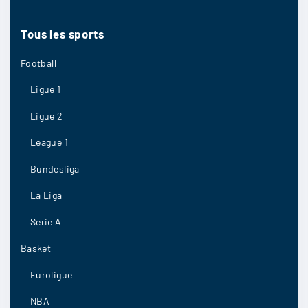
Tous
les
sports
Football
Ligue 1
Ligue 2
League 1
Bundesliga
La Liga
Serie A
Basket
Euroligue
NBA