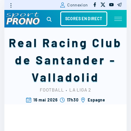
f
x
y
t
S
Connexion
a
o
e
c
u
l
k
e
t
e
SCORES EN DIRECT
b
u
g
i
o
b
r
o
e
a
k
m
p
Real Racing Club
t
o
de Santander -
c
Valladolid
o
n
FOOTBALL
⬫
LA LIGA 2
t
16 mai 2026
17h30
Espagne
e
n
t