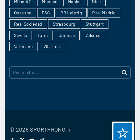
Milan AC
Monaco
Naples
Nice
Osasuna
PSG
RB Leipzig
Real Madrid
Real Sociedad
Strasbourg
Stuttgart
Séville
Turin
Udinese
Valence
Vallecano
Villarreal
R
e
c
h
e
r
©
2026
SPORTPRONO.fr
c
f
x
y
t