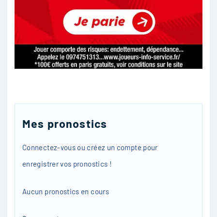
Mes pronostics
Connectez-vous ou créez un compte pour
enregistrer vos pronostics !
Aucun pronostics en cours