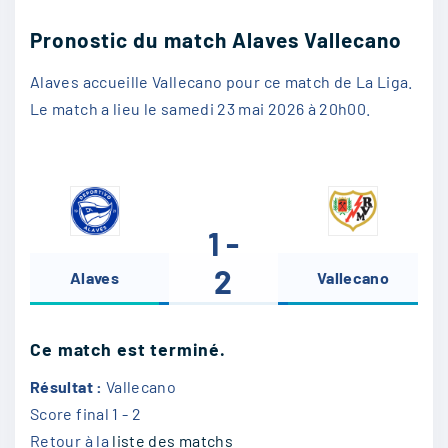
Pronostic du match Alaves Vallecano
Alaves accueille Vallecano pour ce match de La Liga.
Le match a lieu le samedi 23 mai 2026 à 20h00.
1 -
2
Alaves
-
Vallecano
Ce match est terminé.
Résultat :
Vallecano
Score final
1 - 2
Retour à la
liste des matchs