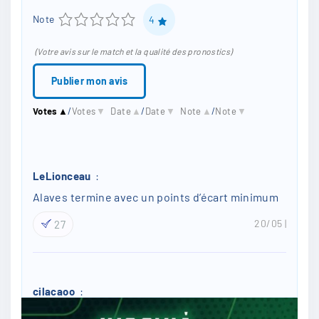
m
e
1
2
3
4
5
Note
4
a
*
i
(Votre avis sur le match et la qualité des pronostics)
l
*
Votes
▲
/
Votes
▼
Date
▲
/
Date
▼
Note
▲
/
Note
▼
LeLionceau
:
Alaves termine avec un points d’écart minimum
20/05
27
cilacaoo
:
Perso, c’est tres probable je sens que ça va etre