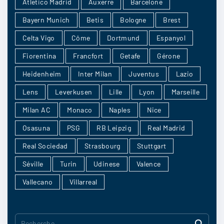
Atletico Madrid
Auxerre
Barcelone
Bayern Munich
Betis
Bologne
Brest
Celta Vigo
Côme
Dortmund
Espanyol
Fiorentina
Francfort
Getafe
Gérone
Heidenheim
Inter Milan
Juventus
Lazio
Lens
Leverkusen
Lille
Lyon
Marseille
Milan AC
Monaco
Naples
Nice
Osasuna
PSG
RB Leipzig
Real Madrid
Real Sociedad
Strasbourg
Stuttgart
Séville
Turin
Udinese
Valence
Vallecano
Villarreal
R