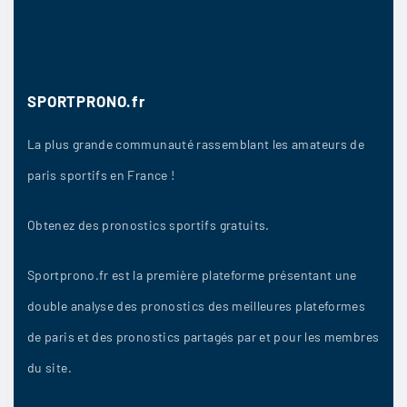
SPORTPRONO.fr
La plus grande communauté rassemblant les amateurs de
paris sportifs en France !
Obtenez des pronostics sportifs gratuits.
Sportprono.fr est la première plateforme présentant une
double analyse des pronostics des meilleures plateformes
de paris et des pronostics partagés par et pour les membres
du site.