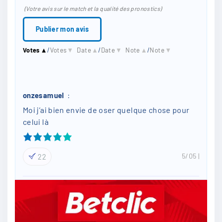
i
(Votre avis sur le match et la qualité des pronostics)
l
*
Votes
▲
/
Votes
▼
Date
▲
/
Date
▼
Note
▲
/
Note
▼
onzesamuel
:
Moi j’ai bien envie de oser quelque chose pour
celui là
5/05
22
Liolio
:
1 2 Betis