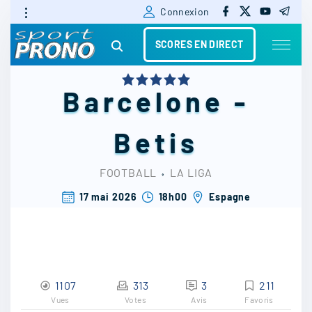
f
x
y
t
S
Connexion
a
o
e
c
u
l
k
e
t
e
SCORES EN DIRECT
b
u
g
i
o
b
r
o
e
a
k
m
p
Barcelone
-
t
o
Betis
c
FOOTBALL
⬫
LA LIGA
o
17 mai 2026
18h00
Espagne
n
t
e
n
1107
313
3
211
t
Vues
Votes
Avis
Favoris