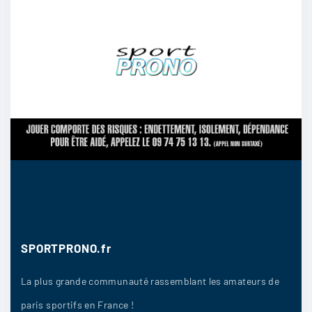
20/05
17
AlonItalia
:
C’est quasi sur Levante on verra bien
20/05
16
AlonItalia
:
Levante
SPORTPRONO.fr
20/05
14
La plus grande communauté rassemblant les amateurs de
paris sportifs en France !