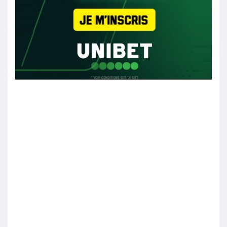
louis_dlf
:
Je flippe Levante on verra
20/05
19
aliSapoal
:
Levante
20/05
18
phildebert
:
En y réfléchissant bien je me dis que le match
est plutot intéressant