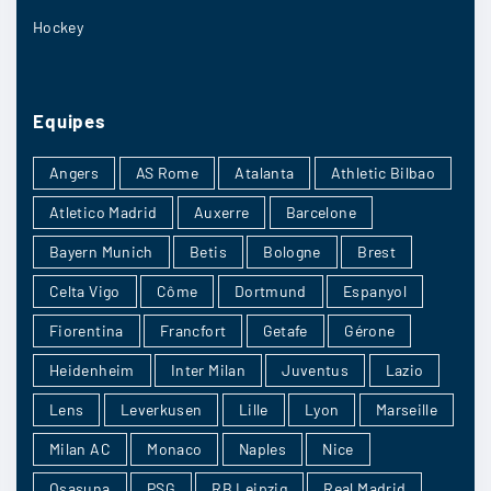
Hockey
dondon
:
Une partie lourd Levante ils sont trop fort enfin
Equipes
bref, mais je me dis qu’il va y avoir de belles
surprises des deux cotés
Angers
AS Rome
Atalanta
Athletic Bilbao
Atletico Madrid
Auxerre
Barcelone
20/05
8
Bayern Munich
Betis
Bologne
Brest
Celta Vigo
Côme
Dortmund
Espanyol
Fiorentina
Francfort
Getafe
Gérone
Lukaas
:
Un match nul on verra
Heidenheim
Inter Milan
Juventus
Lazio
20/05
8
Lens
Leverkusen
Lille
Lyon
Marseille
Milan AC
Monaco
Naples
Nice
Osasuna
PSG
RB Leipzig
Real Madrid