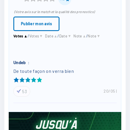
a
*
i
(Votre avis sur le match et la qualité des pronostics)
l
*
Votes
▲
/
Votes
▼
Date
▲
/
Date
▼
Note
▲
/
Note
▼
Undeb
:
De toute façon on verra bien
20/05
53
ckoisa8
:
match nul