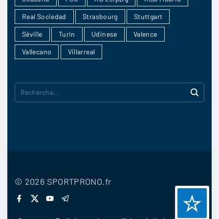
Undeb
:
Real Sociedad
Strasbourg
Stuttgart
LevanteIl y a de l’espoir, honnêtement on verra
Séville
Turin
Udinese
Valence
bien
Vallecano
Villarreal
20/05
6
R
footEnes
:
e
Levante ne m impressionne pas en ce moment
c
20/05
5
h
e
r
Lasam
:
©
2026
SPORTPRONO.fr
c
je sais pas trop entre un match nul et une
f
x
y
t
victoire à domicile
a
o
e
h
c
u
l