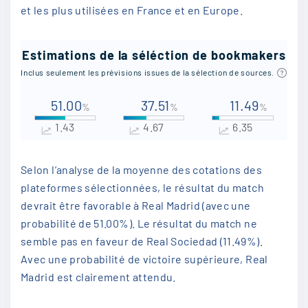
et les plus utilisées en France et en Europe.
Estimations de la séléction de bookmakers
Inclus seulement les prévisions issues de la sélection de sources.
51.00
37.51
11.49
%
%
%
1.43
4.67
6.35
Selon l’analyse de la moyenne des cotations des
plateformes sélectionnées, le résultat du match
devrait être favorable à Real Madrid (avec une
probabilité de 51.00%). Le résultat du match ne
semble pas en faveur de Real Sociedad (11.49%).
Avec une probabilité de victoire supérieure, Real
Madrid est clairement attendu.