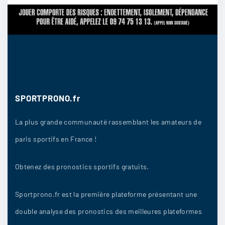
TreborRobin
:
Real Sociedad mais pas sur
2/07
6
medana21000
:
SPORTPRONO.fr
Real Madrid
La plus grande communauté rassemblant les amateurs de
2/07
5
paris sportifs en France !
Obtenez des pronostics sportifs gratuits.
Romaric11
:
Real Sociedad
Sportprono.fr est la première plateforme présentant une
2/07
5
double analyse des pronostics des meilleures plateformes