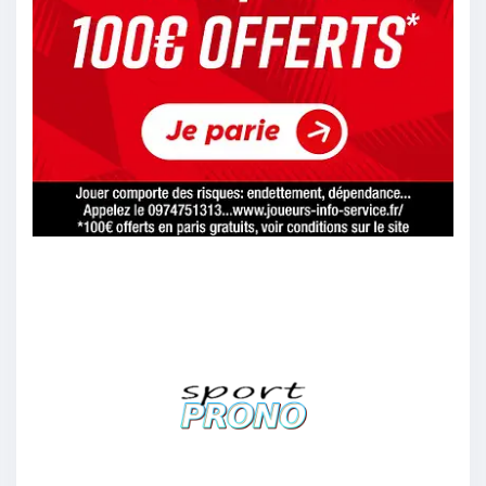
2/07
10
Saamou_Tiekz
:
C’est juste mon avis ca va etre Real Madrid et de
loin, pour moi enfin bref
2/07
9
Papis
:
Real Madrid
2/07
9