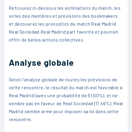
Retrouvez ci-dessous les estimations du match, les
votes des membres et prévisions des bookmakers
et découvrez les pronostics du match Real Madrid
Real Sociedad.Real Madrid part favorite et pourrait
offrir de belles actions collectives.
Analyse globale
Selon l’analyse globale de toutes les prévisions de
cette rencontre, le résultat du match est favorable à
Real Madrid (avec une probabilité de 51.00%). et ne
semble pas en faveur de Real Sociedad (11.49%). Real
Madrid semble armé pour imposer sa loi dans cette
rencontre.