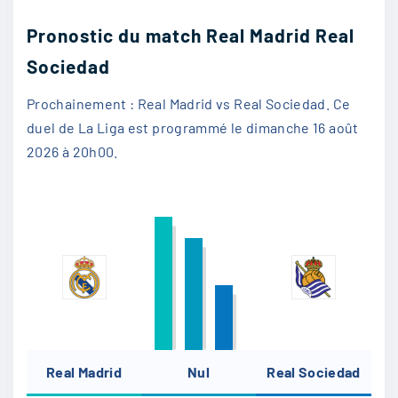
Pronostic du match Real Madrid Real
Sociedad
Prochainement : Real Madrid vs Real Sociedad. Ce
duel de La Liga est programmé le dimanche 16 août
2026 à 20h00.
50
.21
37.
%
97
%
11.
82
%
Real Madrid
Nul
Real Sociedad