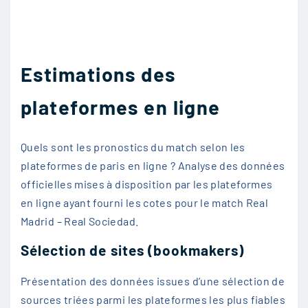
Estimations des
plateformes en ligne
Quels sont les pronostics du match selon les
plateformes de paris en ligne ? Analyse des données
officielles mises à disposition par les plateformes
en ligne ayant fourni les cotes pour le match Real
Madrid – Real Sociedad.
Sélection de sites (bookmakers)
Présentation des données issues d’une sélection de
sources triées parmi les plateformes les plus fiables