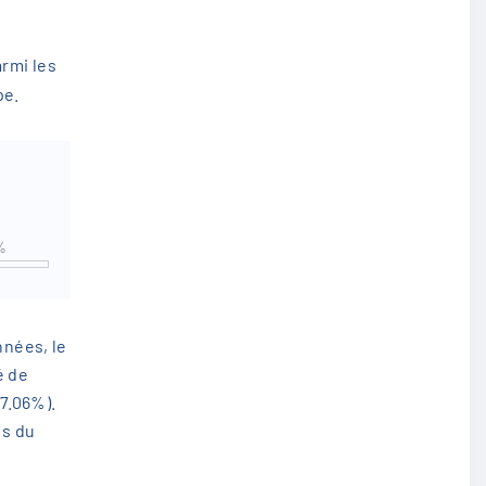
rmi les
pe.
%
nnées, le
é de
7.06%).
ns du