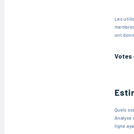
Les util
T1rz
:
membres 
je sais pas trop vraiment entre un nul
ont donn
et une défaite à l’extérieur
2/07
25
Votes
Springa
:
Séville me fait plus du tout rêver
Esti
depuis un bon bout de temps
2/07
25
Quels so
Analyse 
ligne aya