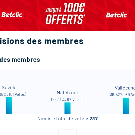
isions des membres
 des membres
Séville
Vallecan
Match nul
35%, 101 Votes)
(36.52%, 69 Vo
(26.13%, 67 Votes)
Nombre total de votes:
237