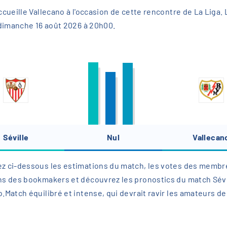
ccueille Vallecano à l'occasion de cette rencontre de La Liga. 
e dimanche 16 août 2026 à 20h00.
36.
36.
73
26
27.
%
%
01
%
Séville
Nul
Vallecan
z ci-dessous les estimations du match, les votes des membr
ns des bookmakers et découvrez les pronostics du match Sévi
.Match équilibré et intense, qui devrait ravir les amateurs de 