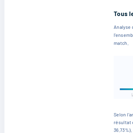
1 à 0
Tous l
2/07
24
Analyse 
l'ensemb
match.
kirira
:
Ce sera nul en vrai
2/07
23
Dimarco
:
0 3
Selon l’
résultat 
2/07
21
36.73%).