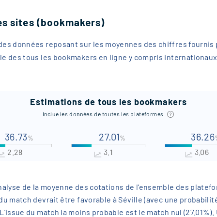
es sites (bookmakers)
des données reposant sur les moyennes des chiffres fournis 
le des tous les bookmakers en ligne y compris internationaux
Estimations de tous les bookmakers
Inclue les données de toutes les plateformes.
36.73
27.01
36.26
%
%
2.28
3.1
3.06
analyse de la moyenne des cotations de l’ensemble des platefo
du match devrait être favorable à Séville (avec une probabilit
 L’issue du match la moins probable est le match nul (27.01%).