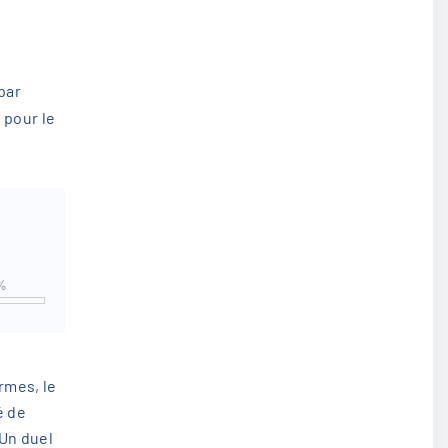
par
 pour le
%
rmes, le
é de
 Un duel