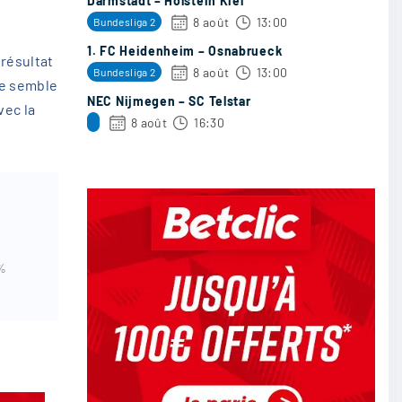
Darmstadt – Holstein Kiel
8 août
13:00
Bundesliga 2
1. FC Heidenheim – Osnabrueck
 résultat
8 août
13:00
Bundesliga 2
ne semble
NEC Nijmegen – SC Telstar
vec la
8 août
16:30
%