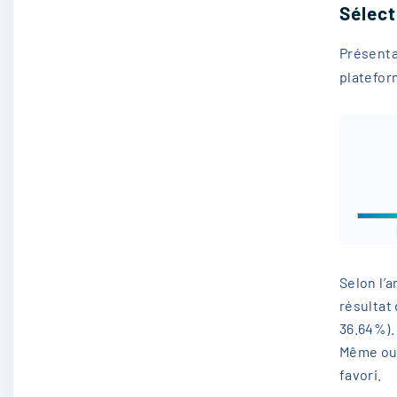
Interfan
:
Sélect
je me tate toujours entre une victoire à
Présenta
domicile et le nul
plateform
2/07
25
Ronnie6
:
Vallecano 1 3
Selon l’
2/07
24
résultat 
36.64%).
Même out
Hankzar
:
favori.