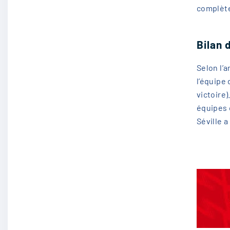
complète
mathieu_93
:
Bilan 
un nul
Selon l’
2/07
19
l’équipe
victoire)
équipes o
Séville a
Davinas
:
je me tate encore entre une défaite à
domicile et le match nul
2/07
16
dondon
: