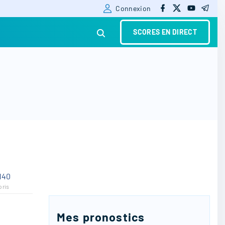
f
x
y
t
Connexion
a
o
e
c
u
l
e
t
e
SCORES EN DIRECT
b
u
g
o
b
r
o
e
a
k
m
 Football
 Football
 Football
 Football
a
 Football
 Football
140
oris
 Football
iga
Mes pronostics