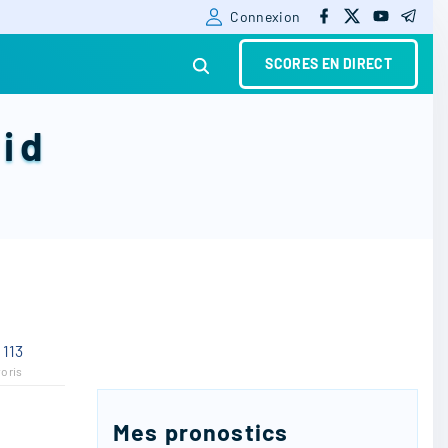
f
x
y
t
Connexion
a
o
e
c
u
l
e
t
e
SCORES EN DIRECT
b
u
g
o
b
r
o
e
a
k
m
 Football
id
 Football
 Football
 Football
a
 Football
 Football
113
oris
 Football
iga
Mes pronostics