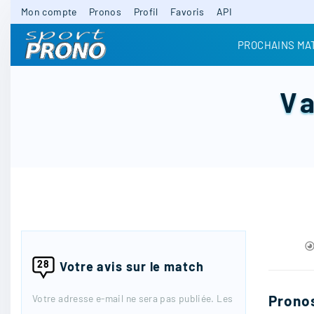
S
Mon compte
Pronos
Profil
Favoris
API
k
PROCHAINS MA
i
p
V
t
o
c
o
n
t
e
28
Votre avis sur le match
n
t
Pronos
Votre adresse e-mail ne sera pas publiée.
Les