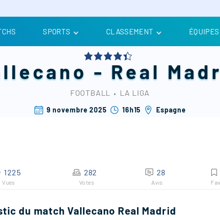
TCHS
SPORTS
CLASSEMENT
ÉQUIPES
Football
Classement
Ligue 1
Classement
Football
allecano
-
Real Madr
Ligue 1
Basket
Ligue 2
Euroligue
Classement
Combat
League 1
NBA
Boxe
Ligue 2
FOOTBALL
⬫
LA LIGA
Football Américain
Bundesliga
MMA
NFL
Classement
League 1
9 novembre 2025
16h15
Espagne
Hockey
La Liga
NHL
Classement
Serie A
Bundeslig
Primeira Liga
Classement
La Liga
Classement
1225
282
28
Serie A
Vues
Votes
Avis
Fav
Classement
Primeira L
tic du match Vallecano Real Madrid