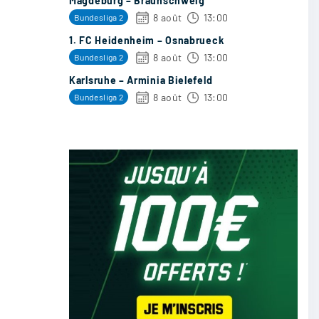
Magdeburg – Braunschweig
8 août
13:00
Bundesliga 2
1. FC Heidenheim – Osnabrueck
8 août
13:00
Bundesliga 2
Karlsruhe – Arminia Bielefeld
8 août
13:00
Bundesliga 2