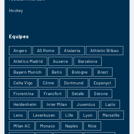
Hockey
Equipes
Angers
AS Rome
Atalanta
Athletic Bilbao
Atletico Madrid
Auxerre
Barcelone
Bayern Munich
Betis
Bologne
Brest
Celta Vigo
Côme
Dortmund
Espanyol
Fiorentina
Francfort
Getafe
Gérone
Heidenheim
Inter Milan
Juventus
Lazio
Lens
Leverkusen
Lille
Lyon
Marseille
Milan AC
Monaco
Naples
Nice