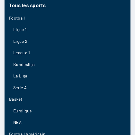
Tous
les
sports
Football
Ligue 1
Ligue 2
League 1
Bundesliga
La Liga
Serie A
Basket
Euroligue
NBA
Football Américain