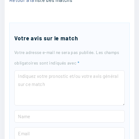
Votre avis sur le match
Votre adresse e-mail ne sera pas publiée.
Les champs
obligatoires sont indiqués avec
*
C
o
m
m
N
e
a
n
E
m
t