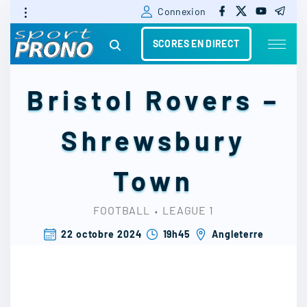
f
x
y
t
S
Connexion
a
o
e
c
u
l
k
e
t
e
SCORES EN DIRECT
b
u
g
i
o
b
r
o
e
a
k
m
p
Bristol Rovers –
t
o
Shrewsbury
c
Town
o
n
FOOTBALL
⬫
LEAGUE 1
t
22 octobre 2024
19h45
Angleterre
e
n
t