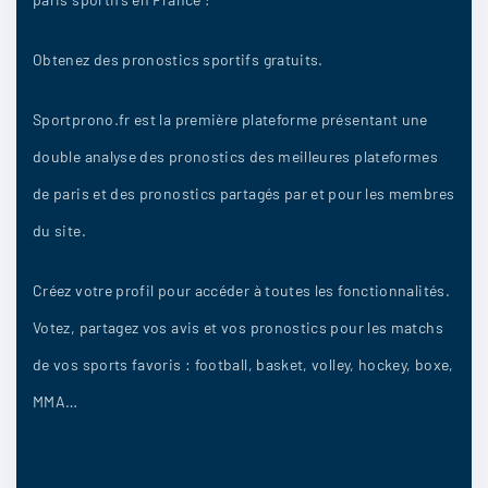
Obtenez des pronostics sportifs gratuits.
Sportprono.fr est la première plateforme présentant une
double analyse des pronostics des meilleures plateformes
de paris et des pronostics partagés par et pour les membres
du site.
Créez votre profil pour accéder à toutes les fonctionnalités.
Votez, partagez vos avis et vos pronostics pour les matchs
de vos sports favoris : football, basket, volley, hockey, boxe,
MMA…