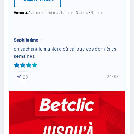
*
Votes
▲
/
Votes
▼
Date
▲
/
Date
▼
Note
▲
/
Note
▼
Sephiladmo
:
en sachant la manière où ca joue ces dernières
semaines
24/08
28
Interfan
:
je me tate entre un match nul et une défaite à
l’extérieur