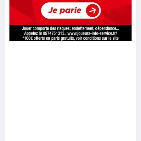
un match nul
16/04
26
AlonItalia
:
Lens mais je rêve
16/04
25
Jerem91
:
Lens