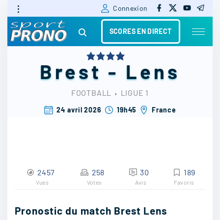
f
x
y
t
S
Connexion
a
o
e
c
u
l
k
e
t
e
SCORES EN DIRECT
b
u
g
i
o
b
r
o
e
a
k
m
p
Brest
-
Lens
t
o
FOOTBALL
⬫
LIGUE 1
c
24 avril 2026
19h45
France
o
n
t
2457
258
30
189
e
Vues
Votes
Avis
Favoris
n
t
Pronostic du match Brest Lens