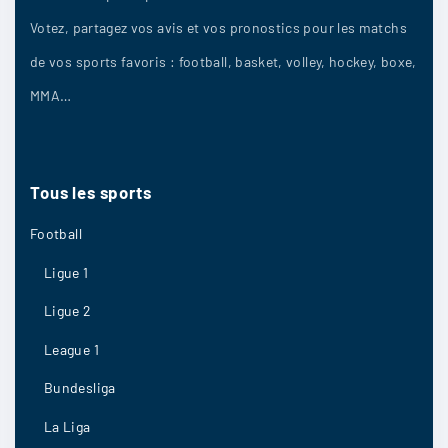
16/04
12
Votez, partagez vos avis et vos pronostics pour les matchs
de vos sports favoris : football, basket, volley, hockey, boxe,
MMA…
louis_dlf
:
Les forfaits parmi les joueurs pourraient altérer
le résultat
Tous
les
sports
16/04
11
Football
Ligue 1
Undeb
:
Ligue 2
Brest
League 1
16/04
8
Bundesliga
La Liga