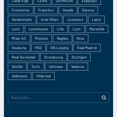
Celta Vigo
Côme
Dortmund
Espanyol
jeandu92
:
Brest
Fiorentina
Francfort
Getafe
Gérone
Heidenheim
Inter Milan
Juventus
Lazio
16/04
4
Lens
Leverkusen
Lille
Lyon
Marseille
Milan AC
Monaco
Naples
Nice
SONgeo
:
Osasuna
PSG
RB Leipzig
Real Madrid
rien qu’à voir comment il jouent ces derniers
Real Sociedad
Strasbourg
Stuttgart
jours
Séville
Turin
Udinese
Valence
16/04
2
Vallecano
Villarreal
mir88ax
:
R
leur historique de confrontations me fait
e
prédire que ca va etre une rencontre tendue
c
16/04