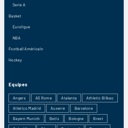
Serie A
magdalenas
:
Il faut rester vigilant pour les équipes qu’on
Basket
minimise elles peuvent provoquer la
Euroligue
stupéfaction.
NBA
16/04
6
Football Américain
Hockey
phildebert
:
Brest
Equipes
Angers
AS Rome
Atalanta
Athletic Bilbao
16/04
6
Atletico Madrid
Auxerre
Barcelone
Bayern Munich
Betis
Bologne
Brest