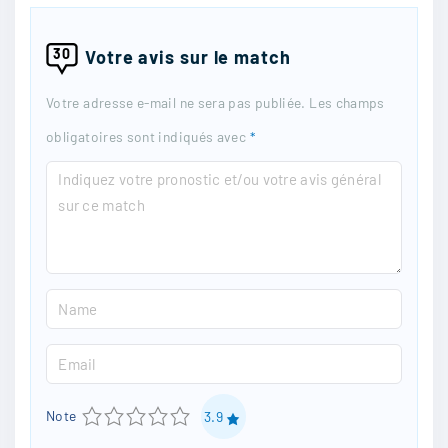
30
Votre avis sur le match
Votre adresse e-mail ne sera pas publiée.
Les champs
obligatoires sont indiqués avec
*
C
o
m
m
N
e
a
n
E
m
t
m
e
1
2
3
4
5
Note
3.9
a
*