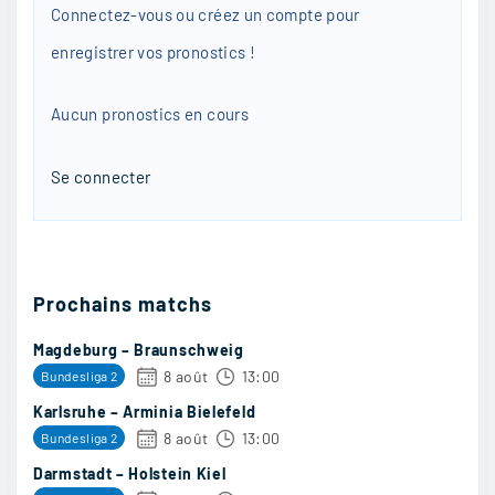
Mikado
:
Connectez-vous ou créez un compte pour
Lens
enregistrer vos pronostics !
16/04
28
Aucun pronostics en cours
Se connecter
CuRachl
:
2-0 Brest
16/04
28
Prochains matchs
Magdeburg – Braunschweig
Asdepax
:
8 août
13:00
Bundesliga 2
Les récents résultats dans le championnat sont
Karlsruhe – Arminia Bielefeld
encourageants par contre il ne faut pas se
8 août
13:00
Bundesliga 2
précipiter
Darmstadt – Holstein Kiel