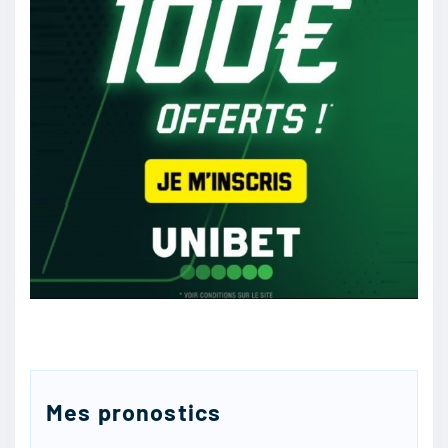
Jack666
:
je me tate vraiment entre un gros score et un
match nul
16/04
45
kirira
:
Pour ma part, je prédis ce sera Brest ils sont
trop forts. Le résultat est fondamental pour leur
position au classement ils vont tout donner
16/04
41
Mes pronostics