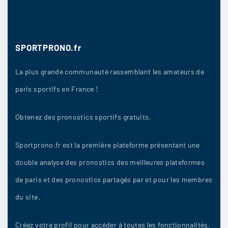
peut laisser à penser que ça va etre une
rencontre tendue
16/04
12
SPORTPRONO.fr
La plus grande communauté rassemblant les amateurs de
kinaletta
:
paris sportifs en France !
LensMais bon. Rien qu’à voir la facon dont ils
joue en ce moment
Obtenez des pronostics sportifs gratuits.
16/04
12
Sportprono.fr est la première plateforme présentant une
double analyse des pronostics des meilleures plateformes
Daviex
:
de paris et des pronostics partagés par et pour les membres
je sais pas trop encore entre une surprise et un
du site.
nul
Créez votre profil pour accéder à toutes les fonctionnalités.