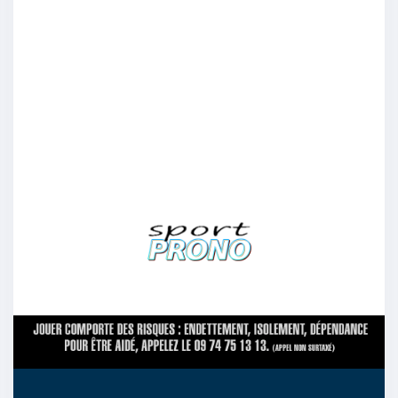
monbuirger
:
Brest
16/04
15
Lukaas
:
Sur Lens ils sont trop fort
16/04
14
Audemerdusud
:
BrestEnfin bref. Leurs prestations récentes