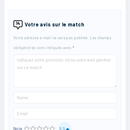
14
Votre avis sur le match
Votre adresse e-mail ne sera pas publiée.
Les champs
obligatoires sont indiqués avec
*
C
o
m
m
N
e
a
n
E
m
t
m
e
1
2
3
4
5
Note
3.3