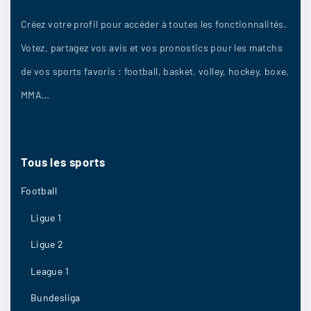
Créez votre profil pour accéder à toutes les fonctionnalités.
N
N
1
2
Votez, partagez vos avis et vos pronostics pour les matchs
e
a
de vos sports favoris : football, basket, volley, hockey, boxe,
MMA…
x
v
t
i
p
Tous
les
sports
g
a
Football
Ligue 1
g
a
Ligue 2
e
t
League 1
Bundesliga