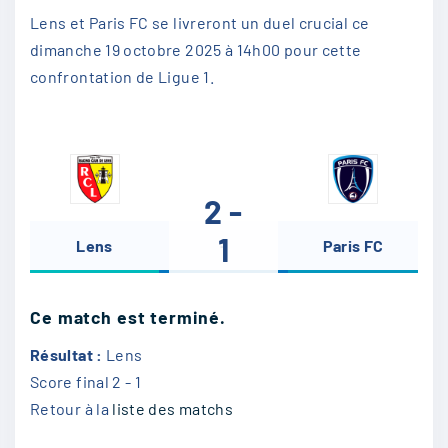
Lens et Paris FC se livreront un duel crucial ce
dimanche 19 octobre 2025 à 14h00 pour cette
confrontation de Ligue 1.
2 -
1
Lens
-
Paris FC
Ce match est terminé.
Résultat :
Lens
Score final
2 - 1
Retour à la
liste des matchs