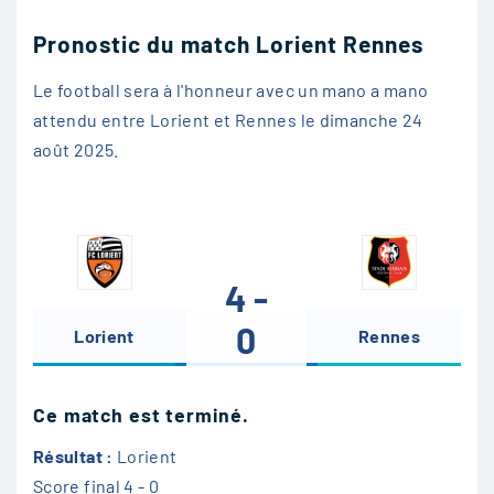
Pronostic du match Lorient Rennes
Le football sera à l'honneur avec un mano a mano
attendu entre Lorient et Rennes le dimanche 24
août 2025.
4 -
0
Lorient
-
Rennes
Ce match est terminé.
Résultat :
Lorient
Score final
4 - 0