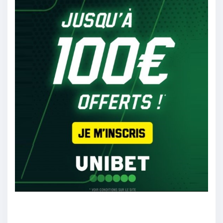
égalité ils sont trop fort
22/08
70
francheco
:
Lorient ne m’impressionne pas trop depuis un
bon bout de temps
22/08
62
Parfoot
:
moi perso je me dis que le match est pas mal
22/08
56