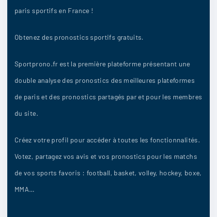
paris sportifs en France !
Obtenez des pronostics sportifs gratuits.
Sportprono.fr est la première plateforme présentant une
double analyse des pronostics des meilleures plateformes
de paris et des pronostics partagés par et pour les membres
du site.
Créez votre profil pour accéder à toutes les fonctionnalités.
Votez, partagez vos avis et vos pronostics pour les matchs
de vos sports favoris : football, basket, volley, hockey, boxe,
MMA…