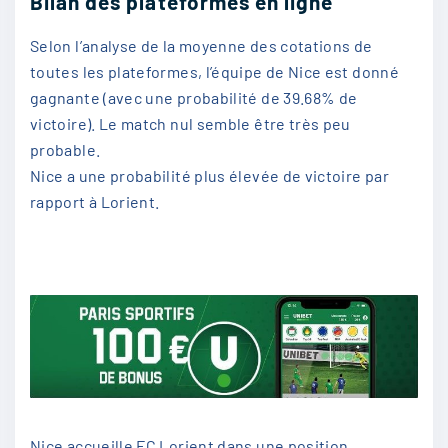
Bilan des plateformes en ligne
Selon l’analyse de la moyenne des cotations de
toutes les plateformes, l’équipe de Nice est donné
gagnante (avec une probabilité de 39.68% de
victoire). Le match nul semble être très peu
probable.
Nice a une probabilité plus élevée de victoire par
rapport à Lorient.
Nice accueille FC Lorient dans une position