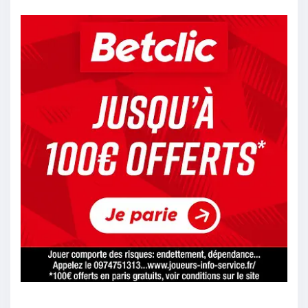
Pat233
:
Lorient
6/07
1