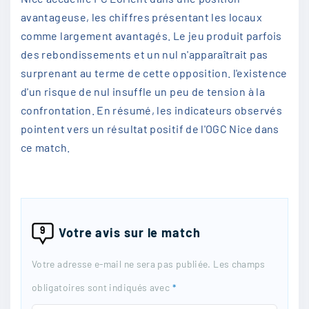
avantageuse, les chiffres présentant les locaux
comme largement avantagés. Le jeu produit parfois
des rebondissements et un nul n'apparaîtrait pas
surprenant au terme de cette opposition. l'existence
d'un risque de nul insuffle un peu de tension à la
confrontation. En résumé, les indicateurs observés
pointent vers un résultat positif de l'OGC Nice dans
ce match.
9
Votre avis sur le match
Votre adresse e-mail ne sera pas publiée.
Les champs
obligatoires sont indiqués avec
*