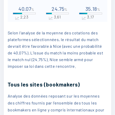
40.07
24.75
35.18
%
%
%
2.23
3.61
3.17
Selon l’analyse de la moyenne des cotations des
plateformes sélectionnées, le résultat du match
devrait être favorable à Nice (avec une probabilité
de 40.07%). L’issue du match la moins probable est
le match nul (24.75%). Nice semble armé pour
imposer sa loi dans cette rencontre.
Tous les sites (bookmakers)
Analyse des données reposant sur les moyennes
des chiffres fournis par l'ensemble des tous les
bookmakers en ligne y compris internationaux pour