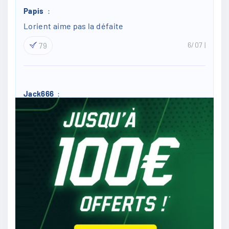
Papis
:
Lorient aime pas la défaite
6/07
79
Jack666
:
Ca sera la rencontre chelou
6/07
24
Objectiff
:
match nul
6/07
18