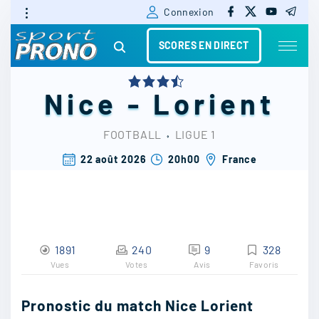
f
x
y
t
S
Connexion
a
o
e
c
u
l
k
e
t
e
SCORES EN DIRECT
b
u
g
i
o
b
r
o
e
a
k
m
p
Nice
-
Lorient
t
o
FOOTBALL
⬫
LIGUE 1
c
22 août 2026
20h00
France
o
n
t
1891
240
9
328
e
Vues
Votes
Avis
Favoris
n
t
Pronostic du match Nice Lorient