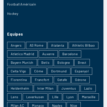
Football Américain
Hockey
Equipes
Angers
AS Rome
Atalanta
Athletic Bilbao
Atletico Madrid
Auxerre
Barcelone
Bayern Munich
Betis
Bologne
Brest
Celta Vigo
Côme
Dortmund
Espanyol
Fiorentina
Francfort
Getafe
Gérone
Heidenheim
Inter Milan
Juventus
Lazio
Lens
Leverkusen
Lille
Lyon
Marseille
Milan AC
Monaco
Naples
Nice