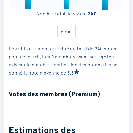
Nombre total de votes:
240
Voter
Les utilisateur ont effectué un total de 240 votes
pour ce match. Les 9 membres ayant partagé leur
avis sur le match et l’estimation des pronostics ont
donné la note moyenne de
3.5
.
Votes des membres (Premium)
Estimations des