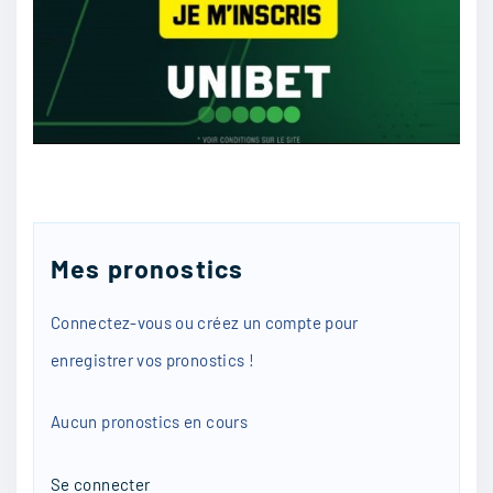
louis_dlf
:
je me prépare à ce qu’ils domine de bout en bout
ça va être complètement fou
6/07
16
Mes pronostics
S1popo
:
Ca implique que moi Lorient mais bon
Connectez-vous ou créez un compte pour
6/07
10
enregistrer vos pronostics !
Aucun pronostics en cours
Popolote
:
la fatigue accumulée dans le groupe pourrait
Se connecter