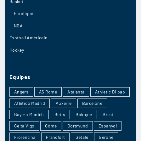
Romaric11
:
Basket
À mon avis Paris FC on verra bien
Euroligue
2/11
6
NBA
Football Américain
Hockey
jeandu92
:
Rennes 3 à 1
2/11
4
Equipes
Angers
AS Rome
Atalanta
Athletic Bilbao
magdalenas
:
Atletico Madrid
Auxerre
Barcelone
Les résultats récents au sein du championnat
Bayern Munich
Betis
Bologne
Brest
sont bons par contre c’est jamais bien de tirer
Celta Vigo
Côme
Dortmund
Espanyol
des conclusions hâtives
Fiorentina
Francfort
Getafe
Gérone
2/11
4