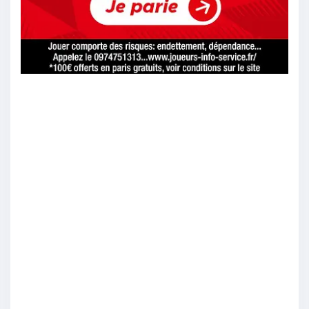
Parfoot
:
Rennes
2/11
14
Springa
:
Rennes 1 0
2/11
14
Simon83
:
Rennes perds de 1 points d’écart minimum
2/11
13