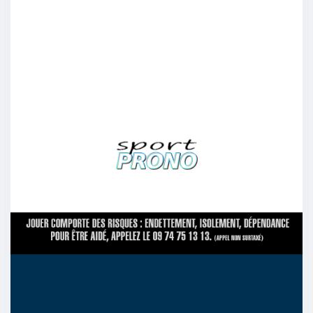
jeandu92
:
Rennes
2/11
13
monbuirger
:
1-1
2/11
12