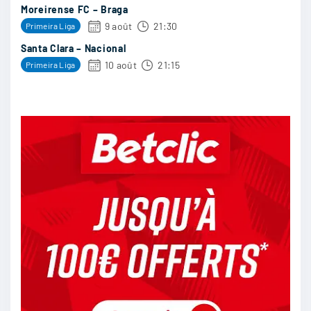
Moreirense FC – Braga
2/11
20
9 août
21:30
Primeira Liga
Santa Clara – Nacional
10 août
21:15
Primeira Liga
dondon
:
Sur nul et de loin
2/11
18
SONgeo
:
Rennes
2/11
17