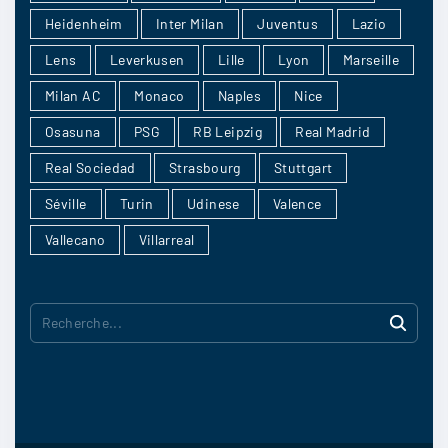
Heidenheim
Inter Milan
Juventus
Lazio
Lens
Leverkusen
Lille
Lyon
Marseille
kinaletta
:
Milan AC
Monaco
Naples
Nice
j’hésite vraiment entre une défaite et un match
Osasuna
PSG
RB Leipzig
Real Madrid
nul
Real Sociedad
Strasbourg
Stuttgart
Séville
Turin
Udinese
Valence
2/11
4
Vallecano
Villarreal
Saltum
:
R
Les absences de dernière minute parmi les
e
joueurs pourraient avoir un impact
c
h
2/11
2