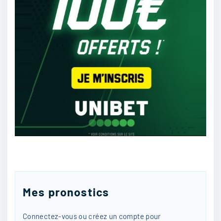
2/11
47
reuf_8zepa
:
Paris FC, mais par contre l’inverse ca peut
arriver
2/11
30
Frenchgbag
:
Rennes
2/11
29
Mes pronostics
Connectez-vous ou créez un compte pour