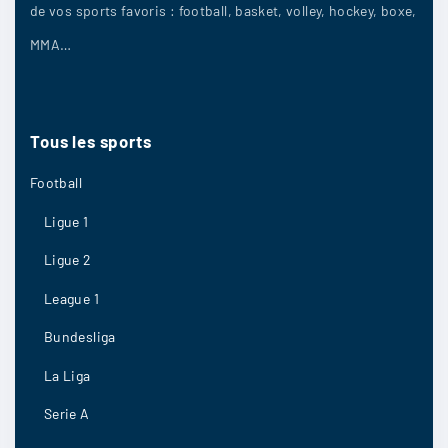
de vos sports favoris : football, basket, volley, hockey, boxe,
MMA…
tonytony
:
Ca va etre Paris FC
2/11
9
Tous
les
sports
Football
Ligue 1
Peti60
:
Ligue 2
Les forfaits dans cette équipe pourraient
modifier le cours du match
League 1
Bundesliga
2/11
8
La Liga
Serie A