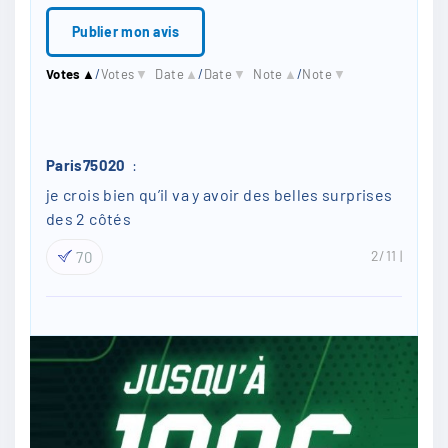
l
*
Votes
▲
/
Votes
▼
Date
▲
/
Date
▼
Note
▲
/
Note
▼
Paris75020
:
je crois bien qu’il va y avoir des belles surprises
des 2 côtés
2/11
70
Asdepax
:
Paris FC me fait pas franchement plaisir en ce
moment