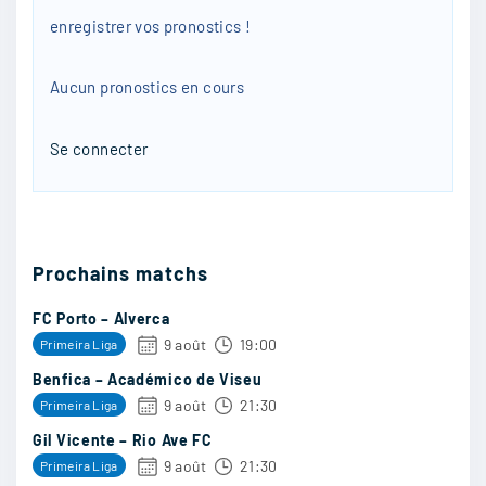
onzesamuel
:
enregistrer vos pronostics !
Je sais pas trop toujours entre une grosse
défaite et un nul
Aucun pronostics en cours
2/11
21
Se connecter
JordanOm
:
Je sens un match Nul
Prochains matchs
FC Porto – Alverca
2/11
20
9 août
19:00
Primeira Liga
Benfica – Académico de Viseu
9 août
21:30
Primeira Liga
Hakano
:
Gil Vicente – Rio Ave FC
9 août
21:30
Je dis 0 2
Primeira Liga