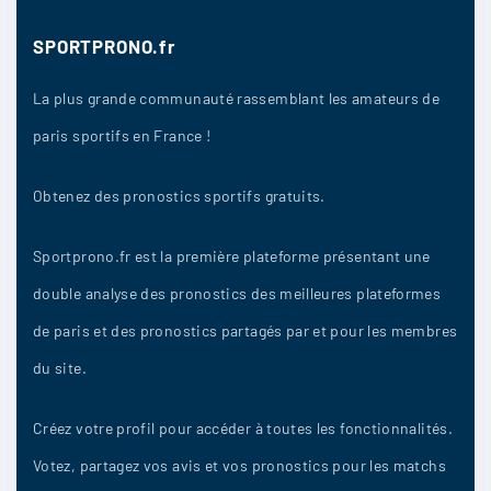
Simon83
:
SPORTPRONO.fr
Paris FC vont marquer
La plus grande communauté rassemblant les amateurs de
2/11
12
paris sportifs en France !
Obtenez des pronostics sportifs gratuits.
mathieu_93
:
Rennes n’a pas le niveau
Sportprono.fr est la première plateforme présentant une
2/11
10
double analyse des pronostics des meilleures plateformes
de paris et des pronostics partagés par et pour les membres
du site.
penalto
:
Rennes va marquer
Créez votre profil pour accéder à toutes les fonctionnalités.
2/11
Votez, partagez vos avis et vos pronostics pour les matchs
9