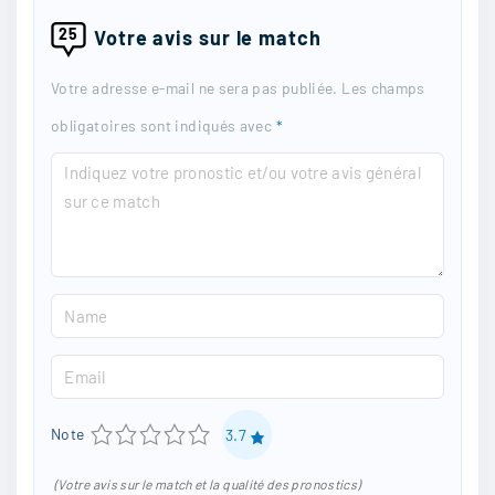
25
Votre avis sur le match
Votre adresse e-mail ne sera pas publiée.
Les champs
obligatoires sont indiqués avec
*
C
o
m
m
N
e
a
n
E
m
t
m
e
1
2
3
4
5
Note
3.7
a
*
i
(Votre avis sur le match et la qualité des pronostics)