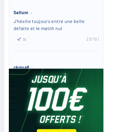
Saltum
:
J’hésite toujours entre une belle
défaite et le match nul
23/10
16
ckoisa8
:
Ca sera tendu on verra bien bon une
mauvaise surprise pourquoi pas aussi
23/10
11
tonytony
:
Auxerre va souffrir