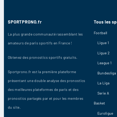
SPORTPRONO.fr
Tous
les
sp
Football
La plus grande communauté rassemblant les
Ligue 1
amateurs de paris sportifs en France !
Ligue 2
Obtenez des pronostics sportifs gratuits.
League 1
Sportprono.fr est la première plateforme
Bundesliga
présentant une double analyse des pronostics
La Liga
des meilleures plateformes de paris et des
Serie A
pronostics partagés par et pour les membres
Basket
du site.
Euroligue