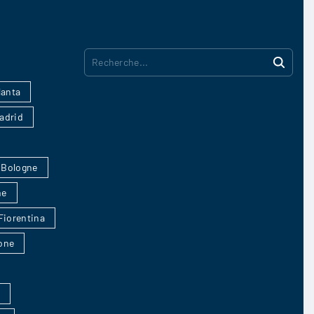
R
e
lanta
c
Madrid
h
e
Bologne
r
me
c
Fiorentina
h
one
e
: