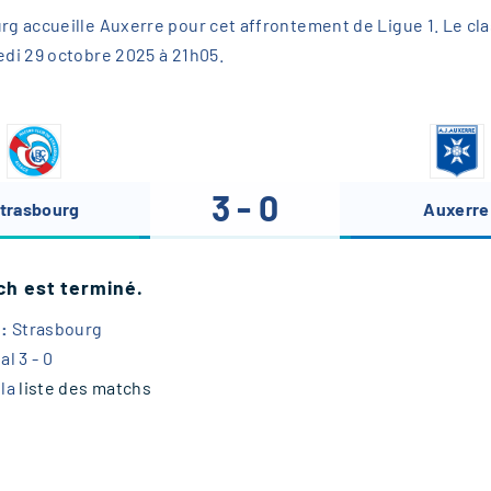
rg accueille Auxerre pour cet affrontement de Ligue 1. Le cla
edi 29 octobre 2025 à 21h05.
3 - 0
trasbourg
-
Auxerre
ch est terminé.
 :
Strasbourg
al
3 - 0
 la
liste des matchs