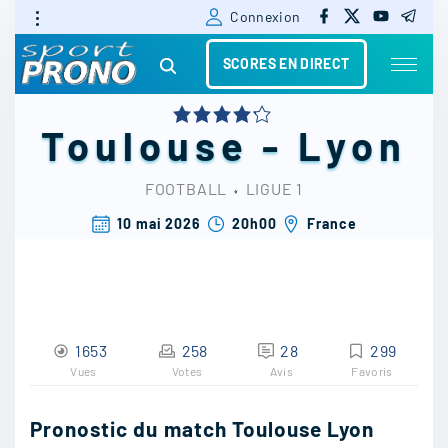
f
x
y
t
S
Connexion
a
o
e
c
u
l
k
e
t
e
SCORES EN DIRECT
b
u
g
i
o
b
r
o
e
a
k
m
p
Toulouse
-
Lyon
t
o
FOOTBALL
⬫
LIGUE 1
c
10 mai 2026
20h00
France
o
n
t
1653
258
28
299
e
Vues
Votes
Avis
Favoris
n
t
Pronostic du match Toulouse Lyon