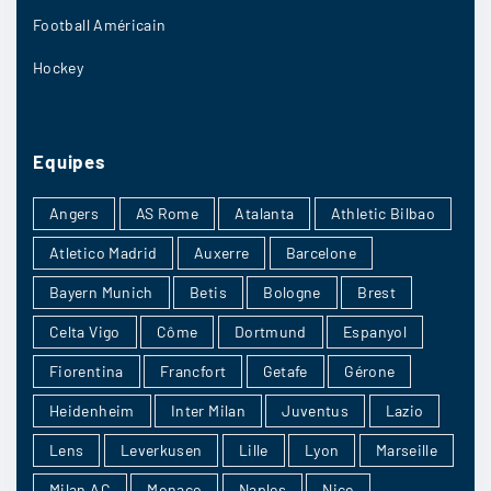
Football Américain
Mikado
:
Hockey
Je sais pas trop vraiment entre un nul et une
victoire à domicile
Equipes
8/05
6
Angers
AS Rome
Atalanta
Athletic Bilbao
Atletico Madrid
Auxerre
Barcelone
shibaInu
:
Bayern Munich
Betis
Bologne
Brest
ToulouseC’est les meilleurs, d’après moi
Celta Vigo
Côme
Dortmund
Espanyol
8/05
3
Fiorentina
Francfort
Getafe
Gérone
Heidenheim
Inter Milan
Juventus
Lazio
magdalenas
:
Lens
Leverkusen
Lille
Lyon
Marseille
À priori 90min de fou, je parie pour un résultat
Milan AC
Monaco
Naples
Nice