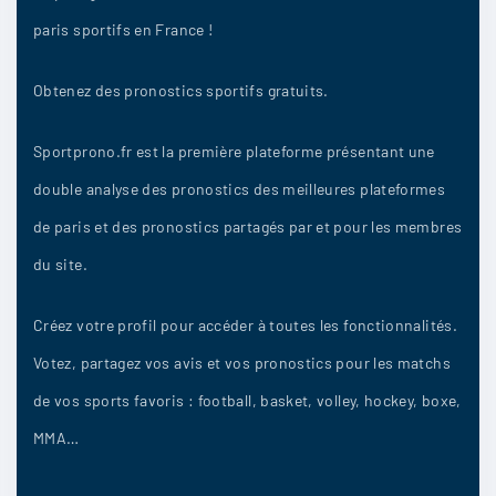
8/05
11
paris sportifs en France !
Obtenez des pronostics sportifs gratuits.
Samlen_78
:
Je sens ça va être bien chaud Toulouse c’est les
Sportprono.fr est la première plateforme présentant une
meilleurs bah je force pas
double analyse des pronostics des meilleures plateformes
de paris et des pronostics partagés par et pour les membres
8/05
11
du site.
Créez votre profil pour accéder à toutes les fonctionnalités.
Azaria
:
Votez, partagez vos avis et vos pronostics pour les matchs
Nul trop fort. Je me prépare à ce qu’ils domine
de vos sports favoris : football, basket, volley, hockey, boxe,
de bout en bout ca sera complètement énorme
MMA…
8/05