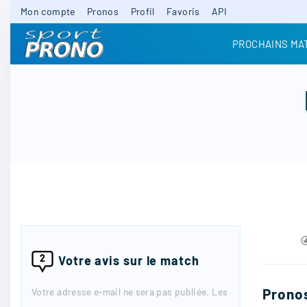
S
Mon compte
Pronos
Profil
Favoris
API
k
PROCHAINS MA
i
p
t
o
c
o
n
t
e
2
Votre avis sur le match
n
t
Pronos
Votre adresse e-mail ne sera pas publiée.
Les