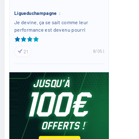
Ligueduchampagne
:
Je devine. ça se sait comme leur
performance est devenu pourri
8/05
21
Lukaas
:
Bastia
8/05
12