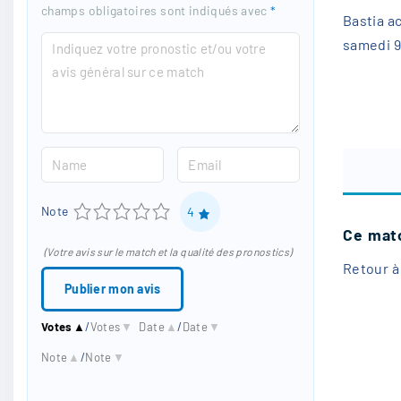
champs obligatoires sont indiqués avec
*
Bastia a
samedi 9
C
o
m
m
N
E
e
a
m
n
1
2
3
4
5
Note
4
m
a
t
Ce mat
e
i
(Votre avis sur le match et la qualité des pronostics)
Retour à
*
l
*
Votes
▲
/
Votes
▼
Date
▲
/
Date
▼
Note
▲
/
Note
▼