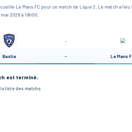
ccueille Le Mans FC pour ce match de Ligue 2. Le match a lieu 
 mai 2026 à 19h00.
-
Bastia
-
Le Mans 
ch est terminé.
 la
liste des matchs