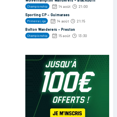
Wolverhampton Wanderers – Blackburn
14 août
21:00
Championship
Sporting CP – Guimaraes
14 août
21:15
Primeira Liga
Bolton Wanderers – Preston
15 août
13:30
Championship