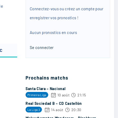
le
Connectez-vous ou créez un compte pour
enregistrer vos pronostics !
Aucun pronostics en cours
Se connecter
FC
Prochains matchs
Santa Clara – Nacional
10 août
21:15
Primeira Liga
Real Sociedad B – CD Castellón
14 août
20:30
La Liga 2