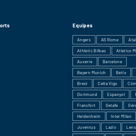
orts
Equipes
Angers
AS Rome
Ata
Athletic Bilbao
Atletico 
Auxerre
Barcelone
Bayern Munich
Betis
Brest
Celta Vigo
Cô
Dortmund
Espanyol
Francfort
Getafe
Gér
Heidenheim
Inter Milan
Juventus
Lazio
Lens