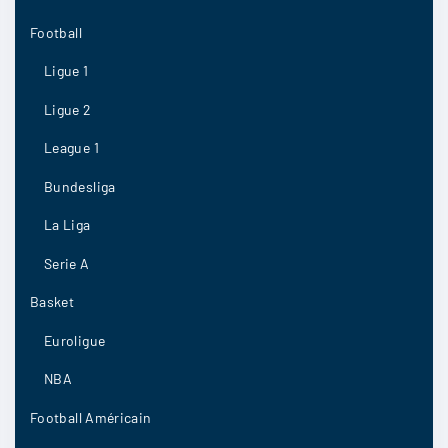
Football
Ligue 1
Ligue 2
League 1
Bundesliga
La Liga
Serie A
Basket
Euroligue
NBA
Football Américain