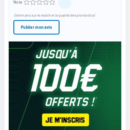
1
2
3
4
5
Note
a
*
i
(Votre avis sur le match et la qualité des pronostics)
l
*