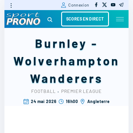
f
x
y
t
S
Connexion
a
o
e
c
u
l
k
e
t
e
SCORES EN DIRECT
b
u
g
i
o
b
r
o
e
a
k
m
p
Burnley
-
t
o
Wolverhampton
c
Wanderers
o
n
FOOTBALL
⬫
PREMIER LEAGUE
t
24 mai 2026
16h00
Angleterre
e
n
t